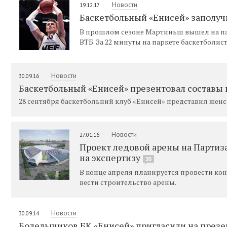
Новости
19.12.17
Баскетбольный «Енисей» заполуч
В прошлом сезоне Мартиньш вышел на парк
ВТБ. За 22 минуты на паркете баскетболист
Новости
30.09.16
Баскетбольный «Енисей» презентовал составы 
28 сентября баскетбольний клуб «Енисей» представил жен
Новости
27.01.16
Проект ледовой арены на Партиз
на экспертизу
30
В конце апреля планируется провести ко
вести строительство арены.
Новости
30.09.14
Болельщиков БК «Енисей» пригласили на през