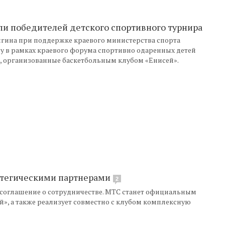
ли победителей детского спортивного турнира
рыгина при поддержке краевого министерства спорта
у в рамках краевого форума спортивно одаренных детей
, организованные баскетбольным клубом «Енисей».
ратегическими партнерами
2
соглашение о сотрудничестве. МТС станет официальным
», а также реализует совместно с клубом комплексную