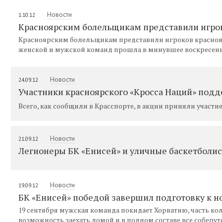
Новости
1.10.12
Красноярским болельщикам представили игрок
Красноярским болельщикам представили игроков краснояр
женской и мужской команд прошла в минувшее воскресенье
Новости
24.09.12
Участники красноярского «Кросса Наций» под
Всего, как сообщили в Красспорте, в акции приняли участи
Новости
21.09.12
Легионеры БК «Енисей» и уличные баскетболи
Новости
19.09.12
БК «Енисей» победой завершил подготовку к н
19 сентября мужская команда покидает Хорватию, часть ко
возможность заехать домой и в полном составе все соберут