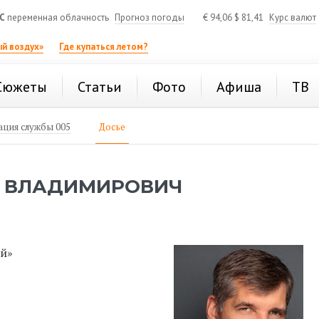
C
переменная облачность
Прогноз погоды
€
94,06
$
81,41
Курс валют
й воздух»
Где купаться летом?
Сюжеты
Статьи
Фото
Афиша
ТВ
ция службы 005
Досье
Р ВЛАДИМИРОВИЧ
ей»