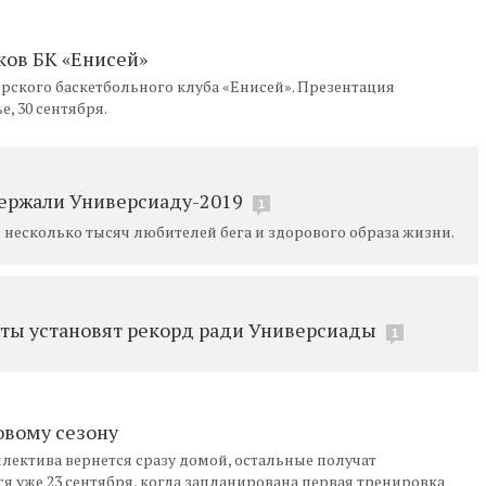
ов БК «Енисей»
ского баскетбольного клуба «Енисей». Презентация
, 30 сентября.
держали Универсиаду-2019
1
е несколько тысяч любителей бега и здорового образа жизни.
сты установят рекорд ради Универсиады
1
овому сезону
ллектива вернется сразу домой, остальные получат
ся уже 23 сентября, когда запланирована первая тренировка