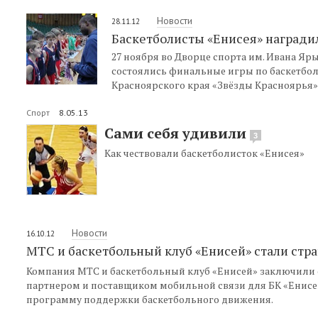
Новости
28.11.12
Баскетболисты «Енисея» награди
27 ноября во Дворце спорта им. Ивана Я
состоялись финальные игры по баскетбол
Красноярского края «Звёзды Красноярья»
Спорт
8.05.13
Сами себя удивили
3
Как чествовали баскетболисток «Енисея»
Новости
16.10.12
МТС и баскетбольный клуб «Енисей» стали ст
Компания МТС и баскетбольный клуб «Енисей» заключили 
партнером и поставщиком мобильной связи для БК «Енисей
программу поддержки баскетбольного движения.