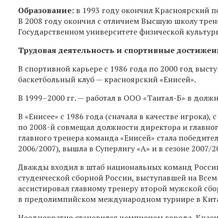
Образование:
в 1993 году
окончил Красноярский по
В 2008 году
окончил с отличием Высшую школу трен
Государственном университете физической культуры
Трудовая деятельность и спортивные достижен
В спортивной карьере с 1986 года по 2000 год
высту
баскетбольный клуб — красноярский «Енисей».
В
1999–2000 гг.
— работал в ООО «Тантал-Б» в должн
В «Енисее» с 1986 года (сначала в качестве игрока),
по
2008-й
совмещал должности директора и главного
главного тренера команда «Енисей» стала победите
2006/2007), вышла в Суперлигу «А» и в сезоне 2007/
Дважды входил в штаб национальных команд России.
студенческой сборной России, выступавшей на Всем
ассистировал главному тренеру второй мужской сбо
в предолимпийском международном турнире в Кита
Неоднократно становился чемпионом города, Красно