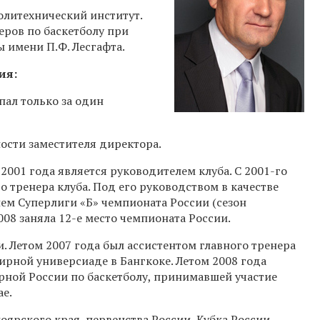
литехнический институт.
еров по баскетболу при
 имени П.Ф. Лесгафта.
ия:
пал только за один
ости заместителя директора.
 с 2001 года является руководителем клуба. С
2001-го
 тренера клуба. Под его руководством в качестве
лем Суперлиги «Б» чемпионата России (сезон
2008 заняла
12-е
место чемпионата России.
 Летом 2007 года был ассистентом главного тренера
ирной универсиаде в Бангкоке. Летом 2008 года
рной России по баскетболу, принимавшей участие
е.
ярского края, первенства России, Кубка России