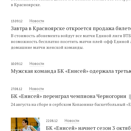
в Красноярске.
Новости
13.09.12
Завтра в Красноярске откроется продажа билет
В стоимость абонемента войдут все матчи Единой лиги ВТБ,
возможность бесплатно посетить матчи плей-офф Единой лиг
домашние матчи женской команды.
Новости
10.09.12
Мужская команда БК «Енисей» одержала треть
Новости
27.08.12
БК «Енисей» переиграл чемпиона Черногории
24 августа на сборе в сербском Копаонике баскетбольный «
Новости
22.08.12
БК «Енисей» начнет сезон 3 октя