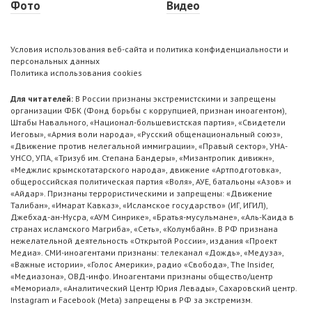
Фото
Видео
Условия использования веб-сайта и политика конфиденциальности и
персональных данных
Политика использования cookies
Для читателей:
В России признаны экстремистскими и запрещены
организации ФБК (Фонд борьбы с коррупцией, признан иноагентом),
Штабы Навального, «Национал-большевистская партия», «Свидетели
Иеговы», «Армия воли народа», «Русский общенациональный союз»,
«Движение против нелегальной иммиграции», «Правый сектор», УНА-
УНСО, УПА, «Тризуб им. Степана Бандеры», «Мизантропик дивижн»,
«Меджлис крымскотатарского народа», движение «Артподготовка»,
общероссийская политическая партия «Воля», АУЕ, батальоны «Азов» и
«Айдар». Признаны террористическими и запрещены: «Движение
Талибан», «Имарат Кавказ», «Исламское государство» (ИГ, ИГИЛ),
Джебхад-ан-Нусра, «АУМ Синрике», «Братья-мусульмане», «Аль-Каида в
странах исламского Магриба», «Сеть», «Колумбайн». В РФ признана
нежелательной деятельность «Открытой России», издания «Проект
Медиа». СМИ-иноагентами признаны: телеканал «Дождь», «Медуза»,
«Важные истории», «Голос Америки», радио «Свобода», The Insider,
«Медиазона», ОВД-инфо. Иноагентами признаны общество/центр
«Мемориал», «Аналитический Центр Юрия Левады», Сахаровский центр.
Instagram и Facebook (Metа) запрещены в РФ за экстремизм.