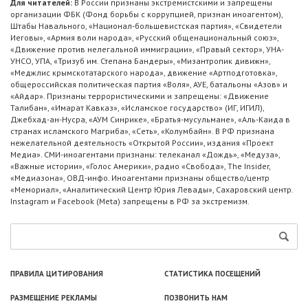
Для читателей:
В России признаны экстремистскими и запрещены
организации ФБК (Фонд борьбы с коррупцией, признан иноагентом),
Штабы Навального, «Национал-большевистская партия», «Свидетели
Иеговы», «Армия воли народа», «Русский общенациональный союз»,
«Движение против нелегальной иммиграции», «Правый сектор», УНА-
УНСО, УПА, «Тризуб им. Степана Бандеры», «Мизантропик дивижн»,
«Меджлис крымскотатарского народа», движение «Артподготовка»,
общероссийская политическая партия «Воля», АУЕ, батальоны «Азов» и
«Айдар». Признаны террористическими и запрещены: «Движение
Талибан», «Имарат Кавказ», «Исламское государство» (ИГ, ИГИЛ),
Джебхад-ан-Нусра, «АУМ Синрике», «Братья-мусульмане», «Аль-Каида в
странах исламского Магриба», «Сеть», «Колумбайн». В РФ признана
нежелательной деятельность «Открытой России», издания «Проект
Медиа». СМИ-иноагентами признаны: телеканал «Дождь», «Медуза»,
«Важные истории», «Голос Америки», радио «Свобода», The Insider,
«Медиазона», ОВД-инфо. Иноагентами признаны общество/центр
«Мемориал», «Аналитический Центр Юрия Левады», Сахаровский центр.
Instagram и Facebook (Metа) запрещены в РФ за экстремизм.
ПРАВИЛА ЦИТИРОВАНИЯ
СТАТИСТИКА ПОСЕЩЕНИЙ
РАЗМЕЩЕНИЕ РЕКЛАМЫ
ПОЗВОНИТЬ НАМ