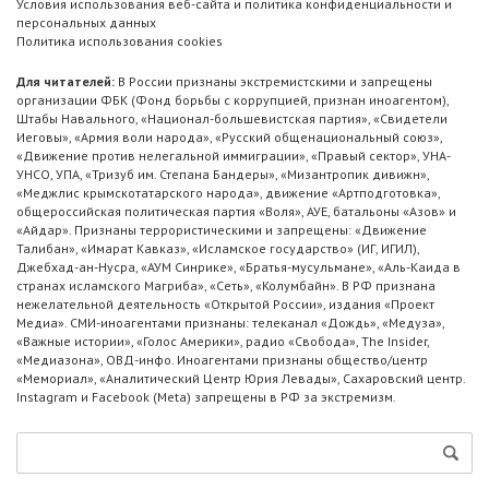
Условия использования веб-сайта и политика конфиденциальности и
персональных данных
Политика использования cookies
Для читателей:
В России признаны экстремистскими и запрещены
организации ФБК (Фонд борьбы с коррупцией, признан иноагентом),
Штабы Навального, «Национал-большевистская партия», «Свидетели
Иеговы», «Армия воли народа», «Русский общенациональный союз»,
«Движение против нелегальной иммиграции», «Правый сектор», УНА-
УНСО, УПА, «Тризуб им. Степана Бандеры», «Мизантропик дивижн»,
«Меджлис крымскотатарского народа», движение «Артподготовка»,
общероссийская политическая партия «Воля», АУЕ, батальоны «Азов» и
«Айдар». Признаны террористическими и запрещены: «Движение
Талибан», «Имарат Кавказ», «Исламское государство» (ИГ, ИГИЛ),
Джебхад-ан-Нусра, «АУМ Синрике», «Братья-мусульмане», «Аль-Каида в
странах исламского Магриба», «Сеть», «Колумбайн». В РФ признана
нежелательной деятельность «Открытой России», издания «Проект
Медиа». СМИ-иноагентами признаны: телеканал «Дождь», «Медуза»,
«Важные истории», «Голос Америки», радио «Свобода», The Insider,
«Медиазона», ОВД-инфо. Иноагентами признаны общество/центр
«Мемориал», «Аналитический Центр Юрия Левады», Сахаровский центр.
Instagram и Facebook (Metа) запрещены в РФ за экстремизм.