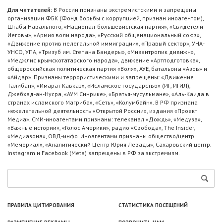
Для читателей:
В России признаны экстремистскими и запрещены
организации ФБК (Фонд борьбы с коррупцией, признан иноагентом),
Штабы Навального, «Национал-большевистская партия», «Свидетели
Иеговы», «Армия воли народа», «Русский общенациональный союз»,
«Движение против нелегальной иммиграции», «Правый сектор», УНА-
УНСО, УПА, «Тризуб им. Степана Бандеры», «Мизантропик дивижн»,
«Меджлис крымскотатарского народа», движение «Артподготовка»,
общероссийская политическая партия «Воля», АУЕ, батальоны «Азов» и
«Айдар». Признаны террористическими и запрещены: «Движение
Талибан», «Имарат Кавказ», «Исламское государство» (ИГ, ИГИЛ),
Джебхад-ан-Нусра, «АУМ Синрике», «Братья-мусульмане», «Аль-Каида в
странах исламского Магриба», «Сеть», «Колумбайн». В РФ признана
нежелательной деятельность «Открытой России», издания «Проект
Медиа». СМИ-иноагентами признаны: телеканал «Дождь», «Медуза»,
«Важные истории», «Голос Америки», радио «Свобода», The Insider,
«Медиазона», ОВД-инфо. Иноагентами признаны общество/центр
«Мемориал», «Аналитический Центр Юрия Левады», Сахаровский центр.
Instagram и Facebook (Metа) запрещены в РФ за экстремизм.
ПРАВИЛА ЦИТИРОВАНИЯ
СТАТИСТИКА ПОСЕЩЕНИЙ