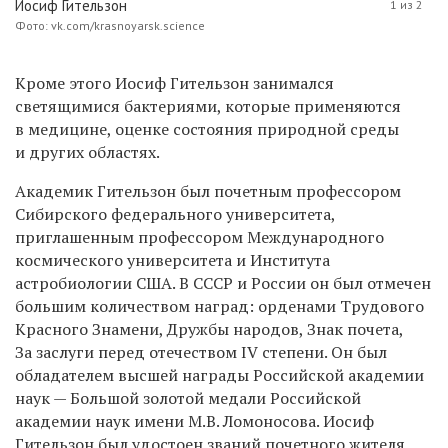
Иосиф Гительзон
1 из 2
Фото: vk.com/krasnoyarsk.science
Кроме этого Иосиф Гительзон занимался
светящимися бактериями, которые применяются
в медицине, оценке состояния природной среды
и других областях.
Академик Гительзон был почетным профессором
Сибирского федерального университета,
приглашенным профессором Международного
космического университета и Института
астробиологии США. В СССР и России он был отмечен
большим количеством наград: орденами Трудового
Красного Знамени, Дружбы народов, Знак почета,
За заслуги перед отечеством IV степени. Он был
обладателем высшей награды Российской академии
наук — Большой золотой медали Российской
академии наук имени М.В. Ломоносова. Иосиф
Гительзон был удостоен званий почетного жителя