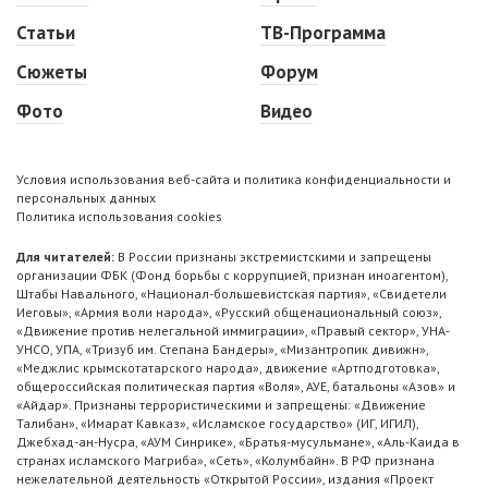
Статьи
ТВ-Программа
Сюжеты
Форум
Фото
Видео
Условия использования веб-сайта и политика конфиденциальности и
персональных данных
Политика использования cookies
Для читателей:
В России признаны экстремистскими и запрещены
организации ФБК (Фонд борьбы с коррупцией, признан иноагентом),
Штабы Навального, «Национал-большевистская партия», «Свидетели
Иеговы», «Армия воли народа», «Русский общенациональный союз»,
«Движение против нелегальной иммиграции», «Правый сектор», УНА-
УНСО, УПА, «Тризуб им. Степана Бандеры», «Мизантропик дивижн»,
«Меджлис крымскотатарского народа», движение «Артподготовка»,
общероссийская политическая партия «Воля», АУЕ, батальоны «Азов» и
«Айдар». Признаны террористическими и запрещены: «Движение
Талибан», «Имарат Кавказ», «Исламское государство» (ИГ, ИГИЛ),
Джебхад-ан-Нусра, «АУМ Синрике», «Братья-мусульмане», «Аль-Каида в
странах исламского Магриба», «Сеть», «Колумбайн». В РФ признана
нежелательной деятельность «Открытой России», издания «Проект