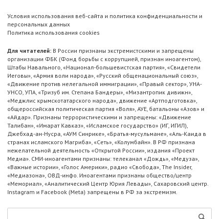
Условия использования веб-сайта и политика конфиденциальности и
персональных данных
Политика использования cookies
Для читателей:
В России признаны экстремистскими и запрещены
организации ФБК (Фонд борьбы с коррупцией, признан иноагентом),
Штабы Навального, «Национал-большевистская партия», «Свидетели
Иеговы», «Армия воли народа», «Русский общенациональный союз»,
«Движение против нелегальной иммиграции», «Правый сектор», УНА-
УНСО, УПА, «Тризуб им. Степана Бандеры», «Мизантропик дивижн»,
«Меджлис крымскотатарского народа», движение «Артподготовка»,
общероссийская политическая партия «Воля», АУЕ, батальоны «Азов» и
«Айдар». Признаны террористическими и запрещены: «Движение
Талибан», «Имарат Кавказ», «Исламское государство» (ИГ, ИГИЛ),
Джебхад-ан-Нусра, «АУМ Синрике», «Братья-мусульмане», «Аль-Каида в
странах исламского Магриба», «Сеть», «Колумбайн». В РФ признана
нежелательной деятельность «Открытой России», издания «Проект
Медиа». СМИ-иноагентами признаны: телеканал «Дождь», «Медуза»,
«Важные истории», «Голос Америки», радио «Свобода», The Insider,
«Медиазона», ОВД-инфо. Иноагентами признаны общество/центр
«Мемориал», «Аналитический Центр Юрия Левады», Сахаровский центр.
Instagram и Facebook (Metа) запрещены в РФ за экстремизм.