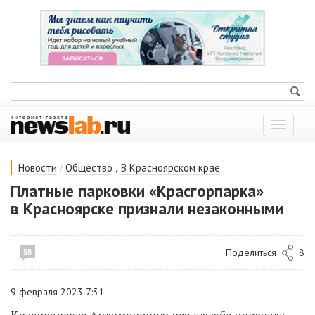
Показат
меню
/
,
Новости
Общество
В Красноярском крае
Платные парковки «Красгорпарка»
в Красноярске признали незаконными
Поделиться
8
58
9 февраля 2023 7:31
Красноярская
Антимонопольная служба
признала