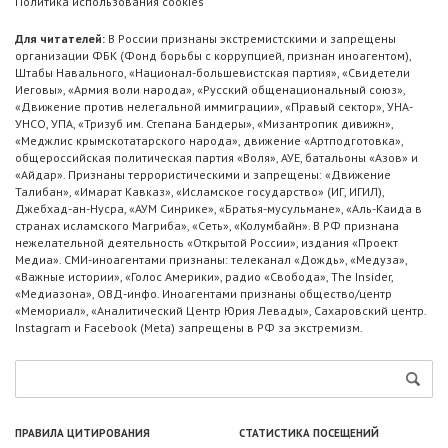
Политика использования cookies
Для читателей:
В России признаны экстремистскими и запрещены
организации ФБК (Фонд борьбы с коррупцией, признан иноагентом),
Штабы Навального, «Национал-большевистская партия», «Свидетели
Иеговы», «Армия воли народа», «Русский общенациональный союз»,
«Движение против нелегальной иммиграции», «Правый сектор», УНА-
УНСО, УПА, «Тризуб им. Степана Бандеры», «Мизантропик дивижн»,
«Меджлис крымскотатарского народа», движение «Артподготовка»,
общероссийская политическая партия «Воля», АУЕ, батальоны «Азов» и
«Айдар». Признаны террористическими и запрещены: «Движение
Талибан», «Имарат Кавказ», «Исламское государство» (ИГ, ИГИЛ),
Джебхад-ан-Нусра, «АУМ Синрике», «Братья-мусульмане», «Аль-Каида в
странах исламского Магриба», «Сеть», «Колумбайн». В РФ признана
нежелательной деятельность «Открытой России», издания «Проект
Медиа». СМИ-иноагентами признаны: телеканал «Дождь», «Медуза»,
«Важные истории», «Голос Америки», радио «Свобода», The Insider,
«Медиазона», ОВД-инфо. Иноагентами признаны общество/центр
«Мемориал», «Аналитический Центр Юрия Левады», Сахаровский центр.
Instagram и Facebook (Metа) запрещены в РФ за экстремизм.
ПРАВИЛА ЦИТИРОВАНИЯ
СТАТИСТИКА ПОСЕЩЕНИЙ