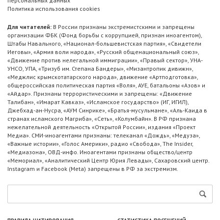
персональных данных
Политика использования cookies
Для читателей:
В России признаны экстремистскими и запрещены
организации ФБК (Фонд борьбы с коррупцией, признан иноагентом),
Штабы Навального, «Национал-большевистская партия», «Свидетели
Иеговы», «Армия воли народа», «Русский общенациональный союз»,
«Движение против нелегальной иммиграции», «Правый сектор», УНА-
УНСО, УПА, «Тризуб им. Степана Бандеры», «Мизантропик дивижн»,
«Меджлис крымскотатарского народа», движение «Артподготовка»,
общероссийская политическая партия «Воля», АУЕ, батальоны «Азов» и
«Айдар». Признаны террористическими и запрещены: «Движение
Талибан», «Имарат Кавказ», «Исламское государство» (ИГ, ИГИЛ),
Джебхад-ан-Нусра, «АУМ Синрике», «Братья-мусульмане», «Аль-Каида в
странах исламского Магриба», «Сеть», «Колумбайн». В РФ признана
нежелательной деятельность «Открытой России», издания «Проект
Медиа». СМИ-иноагентами признаны: телеканал «Дождь», «Медуза»,
«Важные истории», «Голос Америки», радио «Свобода», The Insider,
«Медиазона», ОВД-инфо. Иноагентами признаны общество/центр
«Мемориал», «Аналитический Центр Юрия Левады», Сахаровский центр.
Instagram и Facebook (Metа) запрещены в РФ за экстремизм.