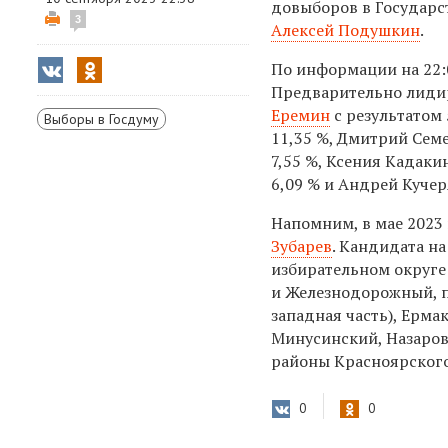
довыборов в Государс
3
Алексей Подушкин
.
По информации на 22:0
Предварительно лидир
Еремин
с результатом 
Выборы в Госдуму
11,35 %, Дмитрий Сем
7,55 %, Ксения Кадаки
6,09 % и Андрей Кучер
Напомним, в мае 2023
Зубарев
. Кандидата н
избирательном округе
и Железнодорожный, п
западная часть), Ерма
Минусинский, Назаров
районы Красноярского
0
0