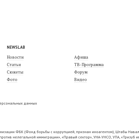
NEWSLAB
Новости
Афиша
Статьи
ТВ-Программа
Сюжеты
Форум
Фото
Видео
персональных данных
низации ФБК (Фонд борьбы с коррупцией, признан иноагентом), Штабы Навал
ротив нелегальной иммиграции», «Правый сектор», УНА-УНСО, УПА, «Тризуб и