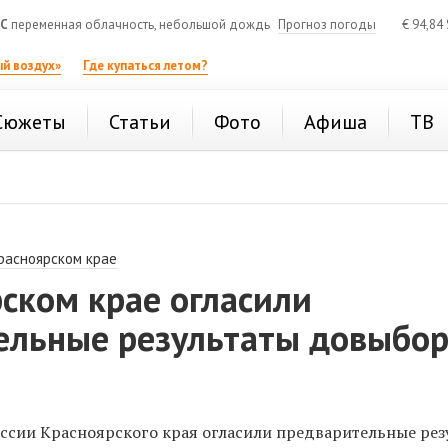
°C
переменная облачность, небольшой дождь
Прогноз погоды
€
94,84
й воздух»
Где купаться летом?
Сюжеты
Статьи
Фото
Афиша
ТВ
расноярском крае
ском крае огласили
ельные результаты довыбо
ссии Красноярского края огласили предварительные рез