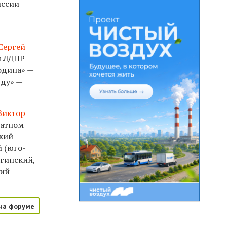
иссии
Сергей
й ЛДПР —
одина» —
вду» —
Виктор
датном
ский
 (юго-
агинский,
кий
на форуме