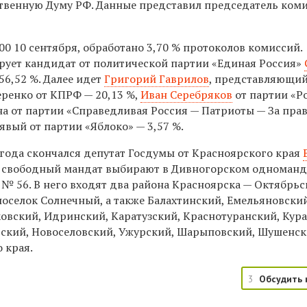
твенную Думу РФ. Данные представил председатель ком
0 10 сентября, обработано 3,70 % протоколов комиссий.
ует кандидат от политической партии «Единая Россия»
56,52 %. Далее идет
Григорий Гаврилов
, представляющи
еренко от КПРФ — 20,13 %,
Иван Серебряков
от партии «Р
на от партии «Справедливая Россия — Патриоты — За пра
явый от партии «Яблоко» — 3,57 %.
 года скончался депутат Госдумы от Красноярского края
а свободный мандат выбирают в Дивногорском одноман
 № 56. В него входят два района Красноярска — Октябрь
оселок Солнечный, а также Балахтинский, Емельяновский
ковский, Идринский, Каратузский, Краснотуранский, Кур
ский, Новоселовский, Ужурский, Шарыповский, Шушенс
 края.
3
Обсудить 