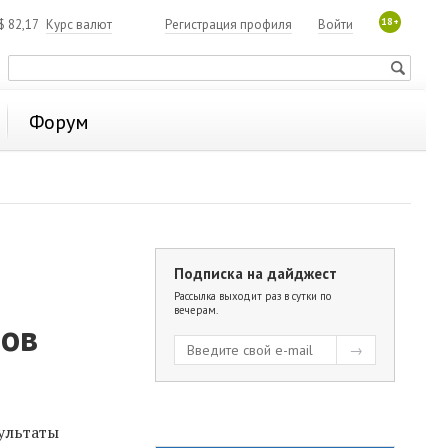
18+
$
82,17
Курс валют
Регистрация профиля
Войти
Форум
Подписка на дайджест
Рассылка выходит раз в сутки по
вечерам.
ров
ультаты