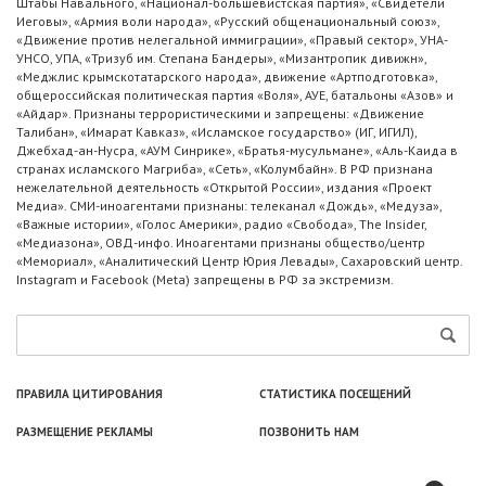
Штабы Навального, «Национал-большевистская партия», «Свидетели
Иеговы», «Армия воли народа», «Русский общенациональный союз»,
«Движение против нелегальной иммиграции», «Правый сектор», УНА-
УНСО, УПА, «Тризуб им. Степана Бандеры», «Мизантропик дивижн»,
«Меджлис крымскотатарского народа», движение «Артподготовка»,
общероссийская политическая партия «Воля», АУЕ, батальоны «Азов» и
«Айдар». Признаны террористическими и запрещены: «Движение
Талибан», «Имарат Кавказ», «Исламское государство» (ИГ, ИГИЛ),
Джебхад-ан-Нусра, «АУМ Синрике», «Братья-мусульмане», «Аль-Каида в
странах исламского Магриба», «Сеть», «Колумбайн». В РФ признана
нежелательной деятельность «Открытой России», издания «Проект
Медиа». СМИ-иноагентами признаны: телеканал «Дождь», «Медуза»,
«Важные истории», «Голос Америки», радио «Свобода», The Insider,
«Медиазона», ОВД-инфо. Иноагентами признаны общество/центр
«Мемориал», «Аналитический Центр Юрия Левады», Сахаровский центр.
Instagram и Facebook (Metа) запрещены в РФ за экстремизм.
ПРАВИЛА ЦИТИРОВАНИЯ
СТАТИСТИКА ПОСЕЩЕНИЙ
РАЗМЕЩЕНИЕ РЕКЛАМЫ
ПОЗВОНИТЬ НАМ