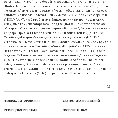
организации ФБК (Фонд борьбы с коррупцией, признан иноагентом),
Штабы Навального, «Национал-большевистская партия», «Свидетели
Иеговы», «Армия воли народа», «Русский общенациональный союз»,
«Движение против нелегальной иммиграции», «Правый сектор», УНА-
УНСО, УПА, «Тризуб им. Степана Бандеры», «Мизантропик дивижн»,
«Меджлис крымскотатарского народа», движение «Артподготовка»,
общероссийская политическая партия «Воля», АУЕ, батальоны «Азов» и
«Айдар». Признаны террористическими и запрещены: «Движение
Талибан», «Имарат Кавказ», «Исламское государство» (ИГ, ИГИЛ),
Джебхад-ан-Нусра, «АУМ Синрике», «Братья-мусульмане», «Аль-Каида в
странах исламского Магриба», «Сеть», «Колумбайн». В РФ признана
нежелательной деятельность «Открытой России», издания «Проект
Медиа». СМИ-иноагентами признаны: телеканал «Дождь», «Медуза»,
«Важные истории», «Голос Америки», радио «Свобода», The Insider,
«Медиазона», ОВД-инфо. Иноагентами признаны общество/центр
«Мемориал», «Аналитический Центр Юрия Левады», Сахаровский центр.
Instagram и Facebook (Metа) запрещены в РФ за экстремизм.
ПРАВИЛА ЦИТИРОВАНИЯ
СТАТИСТИКА ПОСЕЩЕНИЙ
РАЗМЕЩЕНИЕ РЕКЛАМЫ
ПОЗВОНИТЬ НАМ