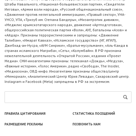
Штабы Навального, «Национал-большевистская партия», «Свидетели
Иеговы», «Армия воли народа», «Русский общенациональный союз»,
«Движение против нелегальной иммиграции», «Правый сектор», УНА-
УНСО, УПА, «Тризуб им. Степана Бандеры», «Мизантропик дивижн»,
«Меджлис крымскотатарского народа», движение «Артподготовка»,
общероссийская политическая партия «Воля», АУЕ, батальоны «Азов» и
«Айдар». Признаны террористическими и запрещены: «Движение
Талибан», «Имарат Кавказ», «Исламское государство» (ИГ, ИГИЛ),
Джебхад-ан-Нусра, «АУМ Синрике», «Братья-мусульмане», «Аль-Каида в
странах исламского Магриба», «Сеть», «Колумбайн». В РФ признана
нежелательной деятельность «Открытой России», издания «Проект
Медиа». СМИ-иноагентами признаны: телеканал «Дождь», «Медуза»,
«Важные истории», «Голос Америки», радио «Свобода», The Insider,
«Медиазона», ОВД-инфо. Иноагентами признаны общество/центр
«Мемориал», «Аналитический Центр Юрия Левады», Сахаровский центр.
Instagram и Facebook (Metа) запрещены в РФ за экстремизм.
ПРАВИЛА ЦИТИРОВАНИЯ
СТАТИСТИКА ПОСЕЩЕНИЙ
РАЗМЕЩЕНИЕ РЕКЛАМЫ
ПОЗВОНИТЬ НАМ