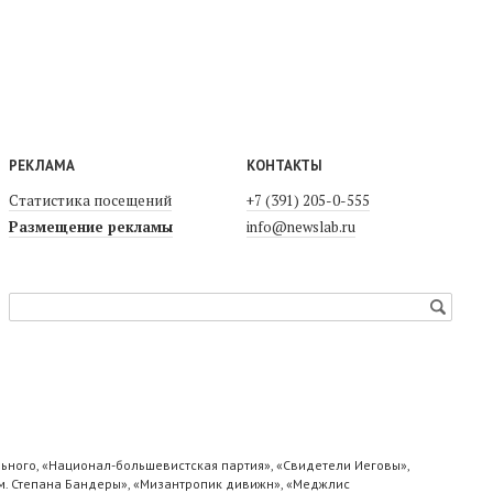
РЕКЛАМА
КОНТАКТЫ
Статистика посещений
+7 (391) 205-0-555
Размещение рекламы
info@newslab.ru
ьного, «Национал-большевистская партия», «Свидетели Иеговы»,
м. Степана Бандеры», «Мизантропик дивижн», «Меджлис