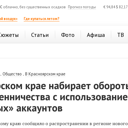
°C
облачно, без существенных осадков
Прогноз погоды
€
94,84
$
82,1
й воздух»
Где купаться летом?
Сюжеты
Статьи
Фото
Афиша
ТВ
,
,
Общество
В Красноярском крае
рском крае набирает оборот
енничества с использовани
ых» аккаунтов
ому краю сообщило о распространении в регионе нового