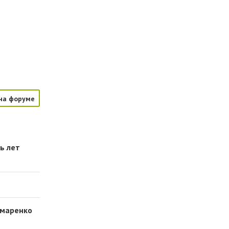
на форуме
ь лет
омаренко