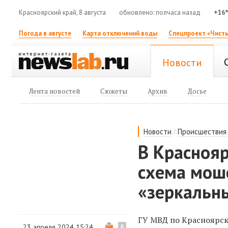
Красноярский край, 8 августа
обновлено: полчаса назад
+16
Погода в августе
Карта отключений воды
Спецпроект «Чисты
Новости
Лента новостей
Сюжеты
Архив
Досье
/
Новости
Происшествия
В Красноя
схема мош
«зеркальн
ГУ МВД по Красноярск
23 апреля 2024 15:24
8