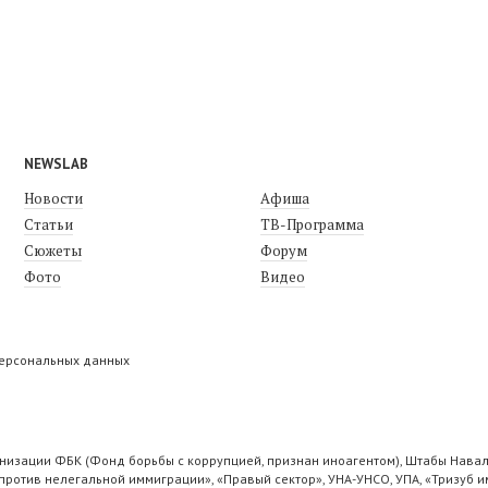
NEWSLAB
Новости
Афиша
Статьи
ТВ-Программа
Сюжеты
Форум
Фото
Видео
персональных данных
низации ФБК (Фонд борьбы с коррупцией, признан иноагентом), Штабы Навал
ротив нелегальной иммиграции», «Правый сектор», УНА-УНСО, УПА, «Тризуб и