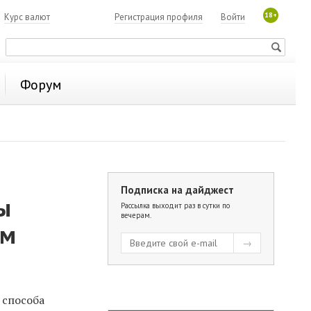
18+
7
Курс валют
Регистрация профиля
Войти
Форум
Подписка на дайджест
ы
Рассылка выходит раз в сутки по
вечерам.
ем
 способа