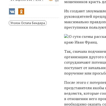
мошенников красть де
Их создают з
лоумышле
руководителей предпр
максимально правдопо
Уголок Остапа Бендера
преступники пользую
О сути схемы расск
краю Иван Франц.
Так, сначала подчине
организации другого 
сотрудничают потенц
поступает от начальни
поручение или просьб
После этого с потерп
представители якобы
ведомств, которые со
в отношении него пров
необходимо оказать с