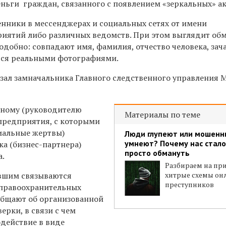
ньги граждан, связанного с появлением «зеркальных» ак
нники в мессенджерах и социальных сетях от имени
иятий либо различных ведомств.
При этом
выглядит об
добно: совпадают имя, фамилия, отчество человека, зач
тся реальными фотографиями.
азал замначальника Главного следственного управления 
нному (руководителю
Материалы по теме
предприятия, с которыми
иальные жертвы)
Люди глупеют или мошенн
умнеют? Почему нас стало
ка (бизнес-партнера)
просто обмануть
а.
Разбираем на пр
евшим связываются
хитрые схемы он
преступников
 правоохранительных
общают об организованной
ерки, в связи с чем
одействие в виде