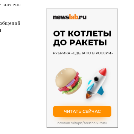
т внесены
ообщений
и