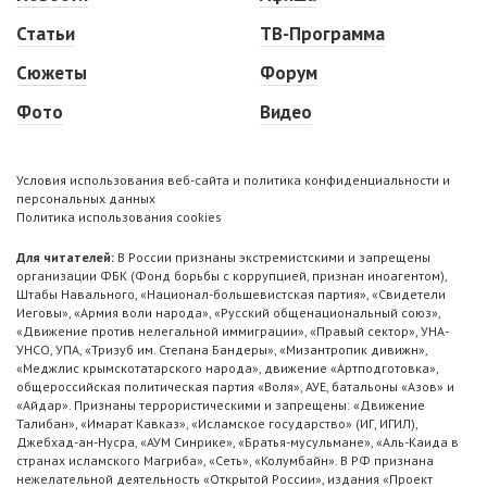
Статьи
ТВ-Программа
Сюжеты
Форум
Фото
Видео
Условия использования веб-сайта и политика конфиденциальности и
персональных данных
Политика использования cookies
Для читателей:
В России признаны экстремистскими и запрещены
организации ФБК (Фонд борьбы с коррупцией, признан иноагентом),
Штабы Навального, «Национал-большевистская партия», «Свидетели
Иеговы», «Армия воли народа», «Русский общенациональный союз»,
«Движение против нелегальной иммиграции», «Правый сектор», УНА-
УНСО, УПА, «Тризуб им. Степана Бандеры», «Мизантропик дивижн»,
«Меджлис крымскотатарского народа», движение «Артподготовка»,
общероссийская политическая партия «Воля», АУЕ, батальоны «Азов» и
«Айдар». Признаны террористическими и запрещены: «Движение
Талибан», «Имарат Кавказ», «Исламское государство» (ИГ, ИГИЛ),
Джебхад-ан-Нусра, «АУМ Синрике», «Братья-мусульмане», «Аль-Каида в
странах исламского Магриба», «Сеть», «Колумбайн». В РФ признана
нежелательной деятельность «Открытой России», издания «Проект