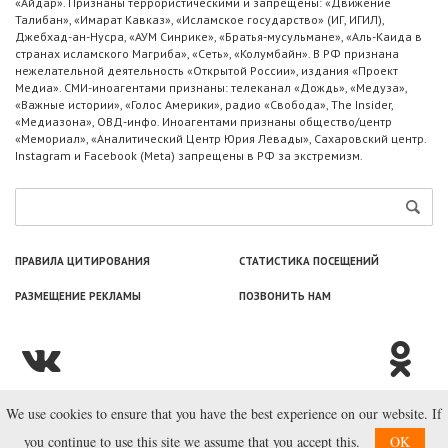
«Айдар». Признаны террористическими и запрещены: «Движение
Талибан», «Имарат Кавказ», «Исламское государство» (ИГ, ИГИЛ),
Джебхад-ан-Нусра, «АУМ Синрике», «Братья-мусульмане», «Аль-Каида в
странах исламского Магриба», «Сеть», «Колумбайн». В РФ признана
нежелательной деятельность «Открытой России», издания «Проект
Медиа». СМИ-иноагентами признаны: телеканал «Дождь», «Медуза»,
«Важные истории», «Голос Америки», радио «Свобода», The Insider,
«Медиазона», ОВД-инфо. Иноагентами признаны общество/центр
«Мемориал», «Аналитический Центр Юрия Левады», Сахаровский центр.
Instagram и Facebook (Metа) запрещены в РФ за экстремизм.
ПРАВИЛА ЦИТИРОВАНИЯ
СТАТИСТИКА ПОСЕЩЕНИЙ
РАЗМЕЩЕНИЕ РЕКЛАМЫ
ПОЗВОНИТЬ НАМ
We use cookies to ensure that you have the best experience on our website. If
© ООО «Лаборатория Новоcтей», 2003—2026.
you continue to use this site we assume that you accept this.
OK