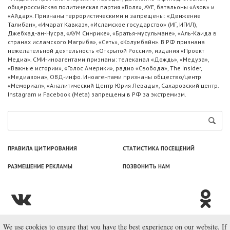
общероссийская политическая партия «Воля», АУЕ, батальоны «Азов» и
«Айдар». Признаны террористическими и запрещены: «Движение
Талибан», «Имарат Кавказ», «Исламское государство» (ИГ, ИГИЛ),
Джебхад-ан-Нусра, «АУМ Синрике», «Братья-мусульмане», «Аль-Каида в
странах исламского Магриба», «Сеть», «Колумбайн». В РФ признана
нежелательной деятельность «Открытой России», издания «Проект
Медиа». СМИ-иноагентами признаны: телеканал «Дождь», «Медуза»,
«Важные истории», «Голос Америки», радио «Свобода», The Insider,
«Медиазона», ОВД-инфо. Иноагентами признаны общество/центр
«Мемориал», «Аналитический Центр Юрия Левады», Сахаровский центр.
Instagram и Facebook (Metа) запрещены в РФ за экстремизм.
ПРАВИЛА ЦИТИРОВАНИЯ
СТАТИСТИКА ПОСЕЩЕНИЙ
РАЗМЕЩЕНИЕ РЕКЛАМЫ
ПОЗВОНИТЬ НАМ
We use cookies to ensure that you have the best experience on our website. If
© ООО «Лаборатория Новоcтей», 2003—2026.