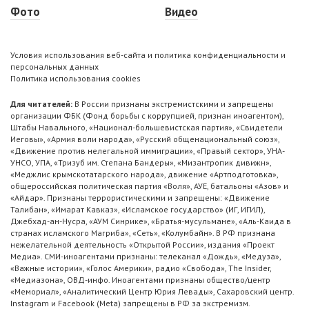
Фото
Видео
Условия использования веб-сайта и политика конфиденциальности и
персональных данных
Политика использования cookies
Для читателей:
В России признаны экстремистскими и запрещены
организации ФБК (Фонд борьбы с коррупцией, признан иноагентом),
Штабы Навального, «Национал-большевистская партия», «Свидетели
Иеговы», «Армия воли народа», «Русский общенациональный союз»,
«Движение против нелегальной иммиграции», «Правый сектор», УНА-
УНСО, УПА, «Тризуб им. Степана Бандеры», «Мизантропик дивижн»,
«Меджлис крымскотатарского народа», движение «Артподготовка»,
общероссийская политическая партия «Воля», АУЕ, батальоны «Азов» и
«Айдар». Признаны террористическими и запрещены: «Движение
Талибан», «Имарат Кавказ», «Исламское государство» (ИГ, ИГИЛ),
Джебхад-ан-Нусра, «АУМ Синрике», «Братья-мусульмане», «Аль-Каида в
странах исламского Магриба», «Сеть», «Колумбайн». В РФ признана
нежелательной деятельность «Открытой России», издания «Проект
Медиа». СМИ-иноагентами признаны: телеканал «Дождь», «Медуза»,
«Важные истории», «Голос Америки», радио «Свобода», The Insider,
«Медиазона», ОВД-инфо. Иноагентами признаны общество/центр
«Мемориал», «Аналитический Центр Юрия Левады», Сахаровский центр.
Instagram и Facebook (Metа) запрещены в РФ за экстремизм.