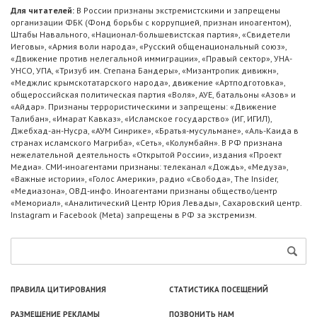
Для читателей:
В России признаны экстремистскими и запрещены
организации ФБК (Фонд борьбы с коррупцией, признан иноагентом),
Штабы Навального, «Национал-большевистская партия», «Свидетели
Иеговы», «Армия воли народа», «Русский общенациональный союз»,
«Движение против нелегальной иммиграции», «Правый сектор», УНА-
УНСО, УПА, «Тризуб им. Степана Бандеры», «Мизантропик дивижн»,
«Меджлис крымскотатарского народа», движение «Артподготовка»,
общероссийская политическая партия «Воля», АУЕ, батальоны «Азов» и
«Айдар». Признаны террористическими и запрещены: «Движение
Талибан», «Имарат Кавказ», «Исламское государство» (ИГ, ИГИЛ),
Джебхад-ан-Нусра, «АУМ Синрике», «Братья-мусульмане», «Аль-Каида в
странах исламского Магриба», «Сеть», «Колумбайн». В РФ признана
нежелательной деятельность «Открытой России», издания «Проект
Медиа». СМИ-иноагентами признаны: телеканал «Дождь», «Медуза»,
«Важные истории», «Голос Америки», радио «Свобода», The Insider,
«Медиазона», ОВД-инфо. Иноагентами признаны общество/центр
«Мемориал», «Аналитический Центр Юрия Левады», Сахаровский центр.
Instagram и Facebook (Metа) запрещены в РФ за экстремизм.
ПРАВИЛА ЦИТИРОВАНИЯ
СТАТИСТИКА ПОСЕЩЕНИЙ
РАЗМЕЩЕНИЕ РЕКЛАМЫ
ПОЗВОНИТЬ НАМ