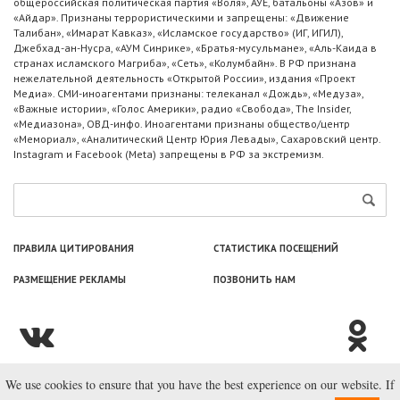
общероссийская политическая партия «Воля», АУЕ, батальоны «Азов» и
«Айдар». Признаны террористическими и запрещены: «Движение
Талибан», «Имарат Кавказ», «Исламское государство» (ИГ, ИГИЛ),
Джебхад-ан-Нусра, «АУМ Синрике», «Братья-мусульмане», «Аль-Каида в
странах исламского Магриба», «Сеть», «Колумбайн». В РФ признана
нежелательной деятельность «Открытой России», издания «Проект
Медиа». СМИ-иноагентами признаны: телеканал «Дождь», «Медуза»,
«Важные истории», «Голос Америки», радио «Свобода», The Insider,
«Медиазона», ОВД-инфо. Иноагентами признаны общество/центр
«Мемориал», «Аналитический Центр Юрия Левады», Сахаровский центр.
Instagram и Facebook (Metа) запрещены в РФ за экстремизм.
ПРАВИЛА ЦИТИРОВАНИЯ
СТАТИСТИКА ПОСЕЩЕНИЙ
РАЗМЕЩЕНИЕ РЕКЛАМЫ
ПОЗВОНИТЬ НАМ
We use cookies to ensure that you have the best experience on our website. If
© ООО «Лаборатория Новоcтей», 2003—2026.