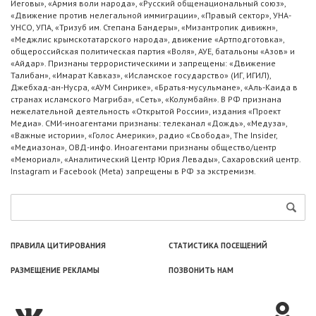
Иеговы», «Армия воли народа», «Русский общенациональный союз»,
«Движение против нелегальной иммиграции», «Правый сектор», УНА-
УНСО, УПА, «Тризуб им. Степана Бандеры», «Мизантропик дивижн»,
«Меджлис крымскотатарского народа», движение «Артподготовка»,
общероссийская политическая партия «Воля», АУЕ, батальоны «Азов» и
«Айдар». Признаны террористическими и запрещены: «Движение
Талибан», «Имарат Кавказ», «Исламское государство» (ИГ, ИГИЛ),
Джебхад-ан-Нусра, «АУМ Синрике», «Братья-мусульмане», «Аль-Каида в
странах исламского Магриба», «Сеть», «Колумбайн». В РФ признана
нежелательной деятельность «Открытой России», издания «Проект
Медиа». СМИ-иноагентами признаны: телеканал «Дождь», «Медуза»,
«Важные истории», «Голос Америки», радио «Свобода», The Insider,
«Медиазона», ОВД-инфо. Иноагентами признаны общество/центр
«Мемориал», «Аналитический Центр Юрия Левады», Сахаровский центр.
Instagram и Facebook (Metа) запрещены в РФ за экстремизм.
ПРАВИЛА ЦИТИРОВАНИЯ
СТАТИСТИКА ПОСЕЩЕНИЙ
РАЗМЕЩЕНИЕ РЕКЛАМЫ
ПОЗВОНИТЬ НАМ