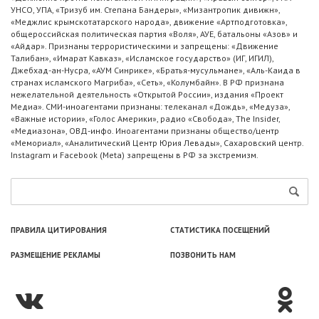
УНСО, УПА, «Тризуб им. Степана Бандеры», «Мизантропик дивижн»,
«Меджлис крымскотатарского народа», движение «Артподготовка»,
общероссийская политическая партия «Воля», АУЕ, батальоны «Азов» и
«Айдар». Признаны террористическими и запрещены: «Движение
Талибан», «Имарат Кавказ», «Исламское государство» (ИГ, ИГИЛ),
Джебхад-ан-Нусра, «АУМ Синрике», «Братья-мусульмане», «Аль-Каида в
странах исламского Магриба», «Сеть», «Колумбайн». В РФ признана
нежелательной деятельность «Открытой России», издания «Проект
Медиа». СМИ-иноагентами признаны: телеканал «Дождь», «Медуза»,
«Важные истории», «Голос Америки», радио «Свобода», The Insider,
«Медиазона», ОВД-инфо. Иноагентами признаны общество/центр
«Мемориал», «Аналитический Центр Юрия Левады», Сахаровский центр.
Instagram и Facebook (Metа) запрещены в РФ за экстремизм.
ПРАВИЛА ЦИТИРОВАНИЯ
СТАТИСТИКА ПОСЕЩЕНИЙ
РАЗМЕЩЕНИЕ РЕКЛАМЫ
ПОЗВОНИТЬ НАМ