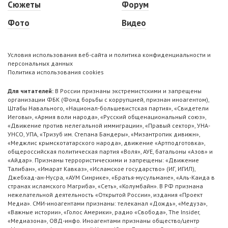
Сюжеты
Форум
Фото
Видео
Условия использования веб-сайта и политика конфиденциальности и
персональных данных
Политика использования cookies
Для читателей:
В России признаны экстремистскими и запрещены
организации ФБК (Фонд борьбы с коррупцией, признан иноагентом),
Штабы Навального, «Национал-большевистская партия», «Свидетели
Иеговы», «Армия воли народа», «Русский общенациональный союз»,
«Движение против нелегальной иммиграции», «Правый сектор», УНА-
УНСО, УПА, «Тризуб им. Степана Бандеры», «Мизантропик дивижн»,
«Меджлис крымскотатарского народа», движение «Артподготовка»,
общероссийская политическая партия «Воля», АУЕ, батальоны «Азов» и
«Айдар». Признаны террористическими и запрещены: «Движение
Талибан», «Имарат Кавказ», «Исламское государство» (ИГ, ИГИЛ),
Джебхад-ан-Нусра, «АУМ Синрике», «Братья-мусульмане», «Аль-Каида в
странах исламского Магриба», «Сеть», «Колумбайн». В РФ признана
нежелательной деятельность «Открытой России», издания «Проект
Медиа». СМИ-иноагентами признаны: телеканал «Дождь», «Медуза»,
«Важные истории», «Голос Америки», радио «Свобода», The Insider,
«Медиазона», ОВД-инфо. Иноагентами признаны общество/центр