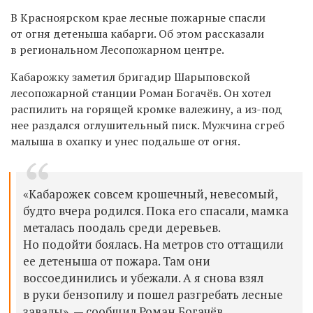
В Красноярском крае лесные пожарные спасли
от огня детеныша кабарги. Об этом рассказали
в региональном Лесопожарном центре.
Кабарожку заметил бригадир Шарыповской
лесопожарной станции Роман Богачёв. Он хотел
распилить на горящей кромке валежину, а из-под
нее раздался оглушительный писк. Мужчина сгреб
малыша в охапку и унес подальше от огня.
«Кабарожек совсем крошечный, невесомый,
будто вчера родился. Пока его спасали, мамка
металась поодаль среди деревьев.
Но подойти боялась. На метров сто оттащили
ее детеныша от пожара. Там они
воссоединились и убежали. А я снова взял
в руки бензопилу и пошел разгребать лесные
завалы», — сообщил Роман Богачёв.