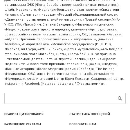
организации ФБК (Фонд борьбы с коррупцией, признан иноагентом),
Штабы Навального, «Национал-большевистская партия», «Свидетели
Иеговы», «Армия воли народа», «Русский общенациональный союз»,
«Движение против нелегальной иммиграции», «Правый сектор», УНА-
УНСО, УПА, «Тризуб им. Степана Бандеры», «Мизантропик дивижн»,
«Меджлис крымскотатарского народа», движение «Артподготовка»,
общероссийская политическая партия «Воля», АУЕ, батальоны «Азов» и
«Айдар». Признаны террористическими и запрещены: «Движение
Талибан», «Имарат Кавказ», «Исламское государство» (ИГ, ИГИЛ),
Джебхад-ан-Нусра, «АУМ Синрике», «Братья-мусульмане», «Аль-Каида в
странах исламского Магриба», «Сеть», «Колумбайн». В РФ признана
нежелательной деятельность «Открытой России», издания «Проект
Медиа». СМИ-иноагентами признаны: телеканал «Дождь», «Медуза»,
«Важные истории», «Голос Америки», радио «Свобода», The Insider,
«Медиазона», ОВД-инфо. Иноагентами признаны общество/центр
«Мемориал», «Аналитический Центр Юрия Левады», Сахаровский центр.
Instagram и Facebook (Metа) запрещены в РФ за экстремизм.
ПРАВИЛА ЦИТИРОВАНИЯ
СТАТИСТИКА ПОСЕЩЕНИЙ
РАЗМЕЩЕНИЕ РЕКЛАМЫ
ПОЗВОНИТЬ НАМ