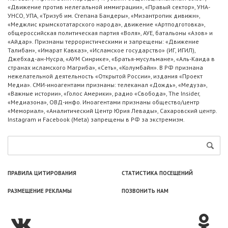
«Движение против нелегальной иммиграции», «Правый сектор», УНА-
УНСО, УПА, «Тризуб им. Степана Бандеры», «Мизантропик дивижн»,
«Меджлис крымскотатарского народа», движение «Артподготовка»,
общероссийская политическая партия «Воля», АУЕ, батальоны «Азов» и
«Айдар». Признаны террористическими и запрещены: «Движение
Талибан», «Имарат Кавказ», «Исламское государство» (ИГ, ИГИЛ),
Джебхад-ан-Нусра, «АУМ Синрике», «Братья-мусульмане», «Аль-Каида в
странах исламского Магриба», «Сеть», «Колумбайн». В РФ признана
нежелательной деятельность «Открытой России», издания «Проект
Медиа». СМИ-иноагентами признаны: телеканал «Дождь», «Медуза»,
«Важные истории», «Голос Америки», радио «Свобода», The Insider,
«Медиазона», ОВД-инфо. Иноагентами признаны общество/центр
«Мемориал», «Аналитический Центр Юрия Левады», Сахаровский центр.
Instagram и Facebook (Metа) запрещены в РФ за экстремизм.
ПРАВИЛА ЦИТИРОВАНИЯ
СТАТИСТИКА ПОСЕЩЕНИЙ
РАЗМЕЩЕНИЕ РЕКЛАМЫ
ПОЗВОНИТЬ НАМ