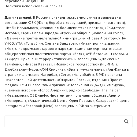
персональных данных
Политика использования cookies
Для читателей:
В России признаны экстремистскими и запрещены
организации ФБК (Фонд борьбы с коррупцией, признан иноагентом),
Штабы Навального, «Национал-большевистская партия», «Свидетели
Иеговы», «Армия воли народа», «Русский общенациональный союз»,
«Движение против нелегальной иммиграции», «Правый сектор», УНА-
УНСО, УПА, «Тризуб им. Степана Бандеры», «Мизантропик дивижн»,
«Меджлис крымскотатарского народа», движение «Артподготовка»,
общероссийская политическая партия «Воля», АУЕ, батальоны «Азов» и
«Айдар». Признаны террористическими и запрещены: «Движение
Талибан», «Имарат Кавказ», «Исламское государство» (ИГ, ИГИЛ),
Джебхад-ан-Нусра, «АУМ Синрике», «Братья-мусульмане», «Аль-Каида в
странах исламского Магриба», «Сеть», «Колумбайн». В РФ признана
нежелательной деятельность «Открытой России», издания «Проект
Медиа». СМИ-иноагентами признаны: телеканал «Дождь», «Медуза»,
«Важные истории», «Голос Америки», радио «Свобода», The Insider,
«Медиазона», ОВД-инфо. Иноагентами признаны общество/центр
«Мемориал», «Аналитический Центр Юрия Левады», Сахаровский центр.
Instagram и Facebook (Metа) запрещены в РФ за экстремизм.