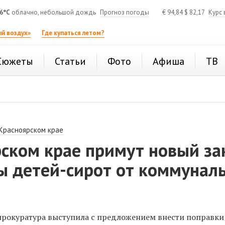
6°C
облачно, небольшой дождь
Прогноз погоды
€
94,84
$
82,17
Курс 
й воздух»
Где купаться летом?
Сюжеты
Статьи
Фото
Афиша
ТВ
 Красноярском крае
рском крае примут новый за
ы детей-сирот от коммунал
прокуратура выступила с предложением внести поправки