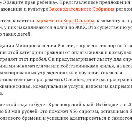
 «О защите прав ребенка». Представленные предложения
разованию и культуре
Законодательного Собрания
регион
атель комитета
парламента
Вера Оськина
, к моменту вып
й, у них накапливаются долги по ЖКХ. Это существенно у
 таких детей.
дации Минпросвещения России, в крае до сих пор не бы
ия этой категории граждан от оплаты жилья и коммуна
страняет этот пробел. Он предусматривает льготу для сир
нными нанимателями или собственниками жилья, на вес
иализированных учреждениях или обучения (включая
разовательные программы). Освобождение распространя
ержание жилья, коммунальные услуги, взносы на капремон
а.
е этой задачи будет Красноярский край. Из бюджета с 2
о 60 млн рублей. Это поможет 956 сиротам, оставшимся б
долгового бремени и успешнее адаптироваться к самосто