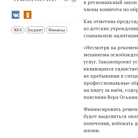
в региональный закон
члены комитета по об
Как отметила председ
из детских учреждени
ЖКХ
Бюджет
Финансы
социальную адаптацию
«Несмотря на рекомен
механизма освобожден
услуг. Законопроект у
являющихся единстве
их пребывания в спец
профессиональные об
на плату за наём, сод
пояснила Вера Оськин
Финансировать решени
будет выделяться окол
попечения, избежать 
жизни.