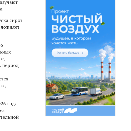
 изучают
а.
уска сирот
сложняет
ло
льных
от,
ь период
ется
т», —
026 года
ез
ятельной