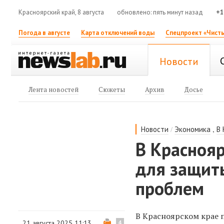
Красноярский край, 8 августа
обновлено: пять минут назад
+1
Погода в августе
Карта отключений воды
Спецпроект «Чисты
Новости
Лента новостей
Сюжеты
Архив
Досье
/
,
Новости
Экономика
В
В Красноя
для защит
проблем
В Красноярском крае 
21 августа 2025 11:13
4