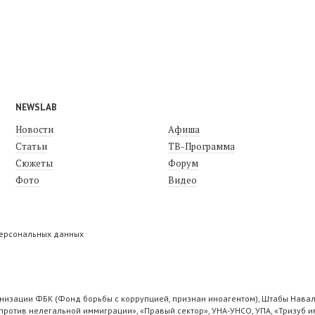
NEWSLAB
Новости
Афиша
Статьи
ТВ-Программа
Сюжеты
Форум
Фото
Видео
персональных данных
низации ФБК (Фонд борьбы с коррупцией, признан иноагентом), Штабы Навал
ротив нелегальной иммиграции», «Правый сектор», УНА-УНСО, УПА, «Тризуб и