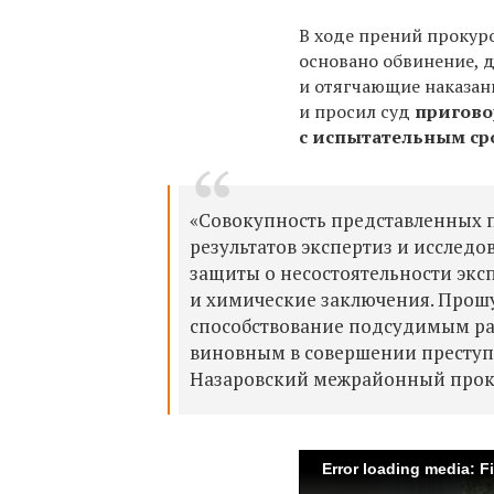
В ходе прений прокур
основано обвинение, 
и отягчающие наказан
и просил суд
пригово
с испытательным ср
«Совокупность представленных по
результатов экспертиз и исследо
защиты о несостоятельности эк
и химические заключения. Прошу
способствование подсудимым ра
виновным в совершении преступле
Назаровский межрайонный проку
Error loading media: F