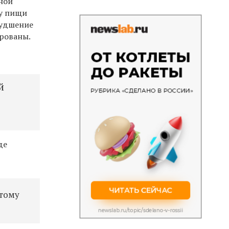
ной
му пищи
худшение
рованы.
й
де
отому