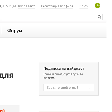
18+
4,06
$
81,41
Курс валют
Регистрация профиля
Войти
Форум
Подписка на дайджест
 для
Рассылка выходит раз в сутки по
вечерам.
тей