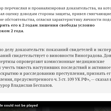
ор перечислил и проанализировал доказательства, на кот
дал оценку доводам стороны защиты, привел смягчающи
ие обстоятельства, огласил характеристику личности по
рить его к 2 годам лишения свободы условно
оком 2 года
.
 делу доказательств: показаний свидетелей и экспер
ваний свидетельствует о виновности Виноградова. До
спертизы опровергают комиссионные медицинские
 учесть тяжесть наступивших последствий и активное
скрытию и расследованию преступления, признать ег
ния, предусмотренного ч. 3 ст. 109 УК РФ», — сказал 
рор Владислав Беспалов.
ile could not be played