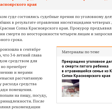
асноярского края
ком суде состоялись судебные прения по уголовному дел
бших в результате отравления инсектицидами четверых д
а Красная Сопка Красноярского края. Прокурор предъяви
ии смерти по неосторожности четырем лицам и запросил
вного срока.
роизошла в сентябре
Материалы по теме
, что 34-летний глава
 дом средством для
Прекращено уголовное де
о смерти пятого ребенка
 но пренебрег
в отравившейся семье из 
енению и мерами
Сопки Красноярского края
ревысил рассчитанную
 расхода средства
щади помещения.
попали на пищу, посуду,
принадлежности. После
полнил рекомендации