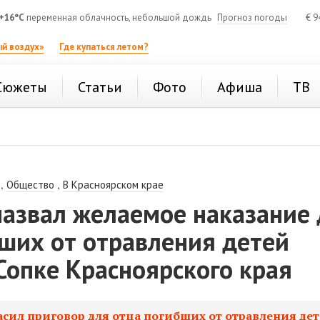
+16°C
переменная облачность, небольшой дождь
Прогноз погоды
€
9
й воздух»
Где купаться летом?
Сюжеты
Статьи
Фото
Афиша
ТВ
,
,
Общество
В Красноярском крае
назвал желаемое наказание
ших от отравления детей
Сопке Красноярского края
асил приговор для отца погибших от отравления де