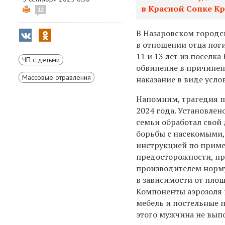
в Красной Сопке Кр
12
В Назаровском городс
в отношении отца поги
11 и 13 лет из поселк
ЧП с детьми
обвинение в причинен
Массовые отравления
наказание
в виде усло
Напомним, трагедия п
2024 года. Установлено
семьи обработал свой
борьбы с насекомыми,
инструкцией по прим
предосторожности, п
производителем норму
в зависимости от пло
Компоненты аэрозоля 
мебель и постельные 
этого мужчина не вы