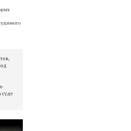
орых
е
дсудимого
тов,
вод
о
в суде