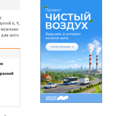
у
етей 6, 9,
л мужчине
 для него
ло
Красной