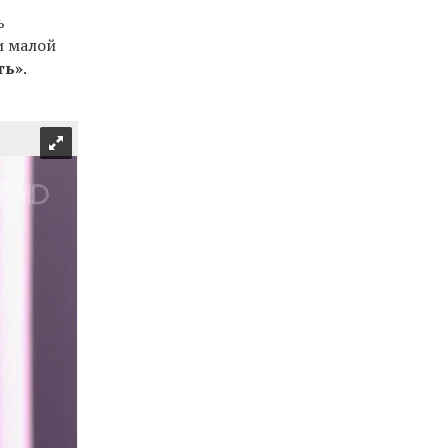
ь
и малой
ть»
.