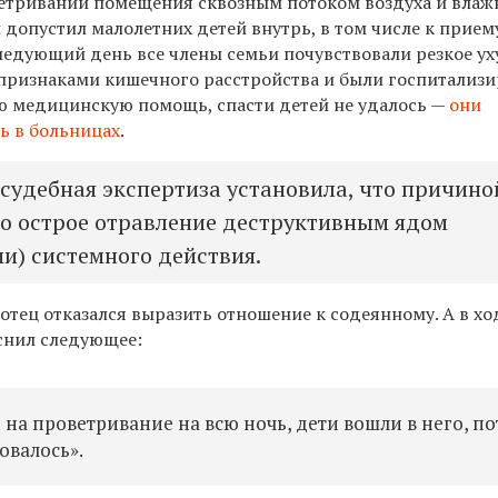
етривании помещения сквозным потоком воздуха и влаж
 допустил малолетних детей внутрь, в том числе к прие
следующий день все члены семьи почувствовали резкое у
 признаками кишечного расстройства и были госпитализи
ю медицинскую помощь, спасти детей не удалось —
они
ь в больницах
.
судебная экспертиза установила, что причино
ло острое отравление деструктивным ядом
и) системного действия.
отец отказался выразить отношение к содеянному. А в хо
снил следующее:
 на проветривание на всю ночь, дети вошли в него, п
овалось».