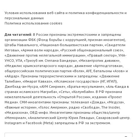
Условия использования веб-сайта и политика конфиденциальности и
персональных данных
Политика использования cookies
Для читателей:
В России признаны экстремистскими и запрещены
организации ФБК (Фонд борьбы с коррупцией, признан иноагентом),
Штабы Навального, «Национал-большевистская партия», «Свидетели
Иеговы», «Армия воли народа», «Русский общенациональный союз»,
«Движение против нелегальной иммиграции», «Правый сектор», УНА-
УНСО, УПА, «Тризуб им. Степана Бандеры», «Мизантропик дивижн»,
«Меджлис крымскотатарского народа», движение «Артподготовка»,
общероссийская политическая партия «Воля», АУЕ, батальоны «Азов» и
«Айдар». Признаны террористическими и запрещены: «Движение
Талибан», «Имарат Кавказ», «Исламское государство» (ИГ, ИГИЛ),
Джебхад-ан-Нусра, «АУМ Синрике», «Братья-мусульмане», «Аль-Каида в
странах исламского Магриба», «Сеть», «Колумбайн». В РФ признана
нежелательной деятельность «Открытой России», издания «Проект
Медиа». СМИ-иноагентами признаны: телеканал «Дождь», «Медуза»,
«Важные истории», «Голос Америки», радио «Свобода», The Insider,
«Медиазона», ОВД-инфо. Иноагентами признаны общество/центр
«Мемориал», «Аналитический Центр Юрия Левады», Сахаровский центр.
Instagram и Facebook (Metа) запрещены в РФ за экстремизм.