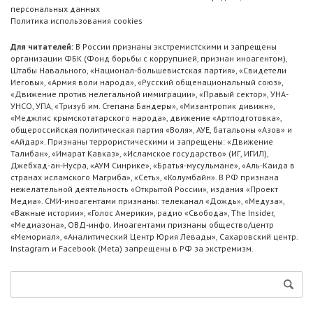
персональных данных
Политика использования cookies
Для читателей:
В России признаны экстремистскими и запрещены
организации ФБК (Фонд борьбы с коррупцией, признан иноагентом),
Штабы Навального, «Национал-большевистская партия», «Свидетели
Иеговы», «Армия воли народа», «Русский общенациональный союз»,
«Движение против нелегальной иммиграции», «Правый сектор», УНА-
УНСО, УПА, «Тризуб им. Степана Бандеры», «Мизантропик дивижн»,
«Меджлис крымскотатарского народа», движение «Артподготовка»,
общероссийская политическая партия «Воля», АУЕ, батальоны «Азов» и
«Айдар». Признаны террористическими и запрещены: «Движение
Талибан», «Имарат Кавказ», «Исламское государство» (ИГ, ИГИЛ),
Джебхад-ан-Нусра, «АУМ Синрике», «Братья-мусульмане», «Аль-Каида в
странах исламского Магриба», «Сеть», «Колумбайн». В РФ признана
нежелательной деятельность «Открытой России», издания «Проект
Медиа». СМИ-иноагентами признаны: телеканал «Дождь», «Медуза»,
«Важные истории», «Голос Америки», радио «Свобода», The Insider,
«Медиазона», ОВД-инфо. Иноагентами признаны общество/центр
«Мемориал», «Аналитический Центр Юрия Левады», Сахаровский центр.
Instagram и Facebook (Metа) запрещены в РФ за экстремизм.