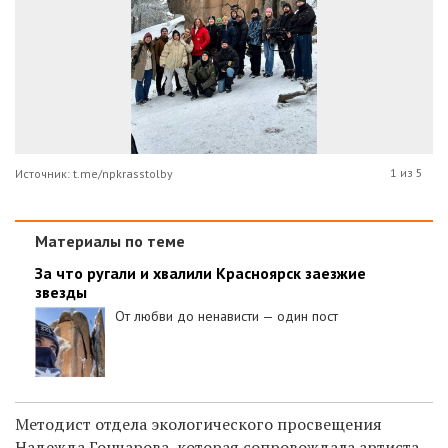
1 из 5
Источник: t.me/npkrasstolby
Материалы по теме
За что ругали и хвалили Красноярск заезжие
звезды
От любви до ненависти — один пост
Методист отдела экологического просвещения
Надежда Гончарова, которая сопровождала артиста,