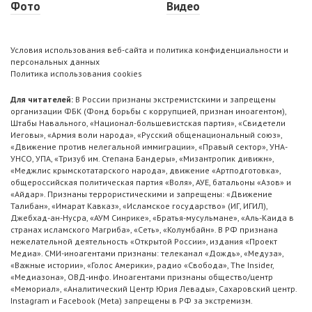
Фото
Видео
Условия использования веб-сайта и политика конфиденциальности и
персональных данных
Политика использования cookies
Для читателей:
В России признаны экстремистскими и запрещены
организации ФБК (Фонд борьбы с коррупцией, признан иноагентом),
Штабы Навального, «Национал-большевистская партия», «Свидетели
Иеговы», «Армия воли народа», «Русский общенациональный союз»,
«Движение против нелегальной иммиграции», «Правый сектор», УНА-
УНСО, УПА, «Тризуб им. Степана Бандеры», «Мизантропик дивижн»,
«Меджлис крымскотатарского народа», движение «Артподготовка»,
общероссийская политическая партия «Воля», АУЕ, батальоны «Азов» и
«Айдар». Признаны террористическими и запрещены: «Движение
Талибан», «Имарат Кавказ», «Исламское государство» (ИГ, ИГИЛ),
Джебхад-ан-Нусра, «АУМ Синрике», «Братья-мусульмане», «Аль-Каида в
странах исламского Магриба», «Сеть», «Колумбайн». В РФ признана
нежелательной деятельность «Открытой России», издания «Проект
Медиа». СМИ-иноагентами признаны: телеканал «Дождь», «Медуза»,
«Важные истории», «Голос Америки», радио «Свобода», The Insider,
«Медиазона», ОВД-инфо. Иноагентами признаны общество/центр
«Мемориал», «Аналитический Центр Юрия Левады», Сахаровский центр.
Instagram и Facebook (Metа) запрещены в РФ за экстремизм.