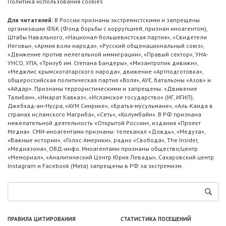
Политика использования cookies
Для читателей:
В России признаны экстремистскими и запрещены
организации ФБК (Фонд борьбы с коррупцией, признан иноагентом),
Штабы Навального, «Национал-большевистская партия», «Свидетели
Иеговы», «Армия воли народа», «Русский общенациональный союз»,
«Движение против нелегальной иммиграции», «Правый сектор», УНА-
УНСО, УПА, «Тризуб им. Степана Бандеры», «Мизантропик дивижн»,
«Меджлис крымскотатарского народа», движение «Артподготовка»,
общероссийская политическая партия «Воля», АУЕ, батальоны «Азов» и
«Айдар». Признаны террористическими и запрещены: «Движение
Талибан», «Имарат Кавказ», «Исламское государство» (ИГ, ИГИЛ),
Джебхад-ан-Нусра, «АУМ Синрике», «Братья-мусульмане», «Аль-Каида в
странах исламского Магриба», «Сеть», «Колумбайн». В РФ признана
нежелательной деятельность «Открытой России», издания «Проект
Медиа». СМИ-иноагентами признаны: телеканал «Дождь», «Медуза»,
«Важные истории», «Голос Америки», радио «Свобода», The Insider,
«Медиазона», ОВД-инфо. Иноагентами признаны общество/центр
«Мемориал», «Аналитический Центр Юрия Левады», Сахаровский центр.
Instagram и Facebook (Metа) запрещены в РФ за экстремизм.
ПРАВИЛА ЦИТИРОВАНИЯ
СТАТИСТИКА ПОСЕЩЕНИЙ