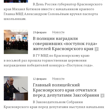
В День России губернатор Красноярского
края Михаил Котюков вместе с начальником краевого
Главка МВД Александром Соловьёвым вручил паспорта
школьникам.
Новости
19 февраля
В полиции наградили
совершивших «поступок года»
жителей Красноярского края
7
В ГУ МВД по Красноярскому краю
в восьмой раз прошла торжественная церемония
награждения победителей конкурса «Поступок года».
Новости
12 февраля
Главный полицейский
Красноярского края отчитался
перед депутатами Заксобрания
4
В Законодательном Собрании
Красноярского края перед депутатами выступил начальник