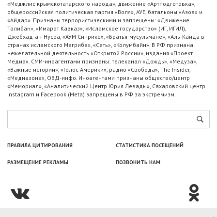
«Меджлис крымскотатарского народа», движение «Артподготовка»,
общероссийская политическая партия «Воля», АУЕ, батальоны «Азов» и
«Айдар». Признаны террористическими и запрещены: «Движение
Талибан», «Имарат Кавказ», «Исламское государство» (ИГ, ИГИЛ),
Джебхад-ан-Нусра, «АУМ Синрике», «Братья-мусульмане», «Аль-Каида в
странах исламского Магриба», «Сеть», «Колумбайн». В РФ признана
нежелательной деятельность «Открытой России», издания «Проект
Медиа». СМИ-иноагентами признаны: телеканал «Дождь», «Медуза»,
«Важные истории», «Голос Америки», радио «Свобода», The Insider,
«Медиазона», ОВД-инфо. Иноагентами признаны общество/центр
«Мемориал», «Аналитический Центр Юрия Левады», Сахаровский центр.
Instagram и Facebook (Metа) запрещены в РФ за экстремизм.
ПРАВИЛА ЦИТИРОВАНИЯ
СТАТИСТИКА ПОСЕЩЕНИЙ
РАЗМЕЩЕНИЕ РЕКЛАМЫ
ПОЗВОНИТЬ НАМ