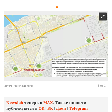
1 из 1
Источник: «КрасКом»
Newslab
теперь в
МАХ
. Также новости
публикуются в
ОК
|
ВК
|
Дзен
|
Telegram