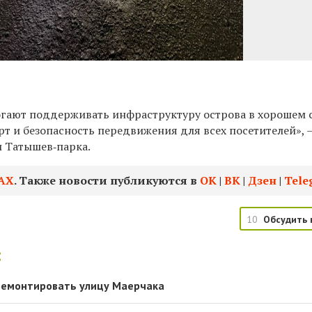
гают поддерживать инфраструктуру острова в хорошем 
рт и б
езопасность передвижения для
всех посетителей», 
и Татышев‑парка.
АХ
. Также новости публикуются в
ОК
|
ВК
|
Дзен
|
Tele
10
Обсудить 
:
 ремонтировать улицу Маерчака