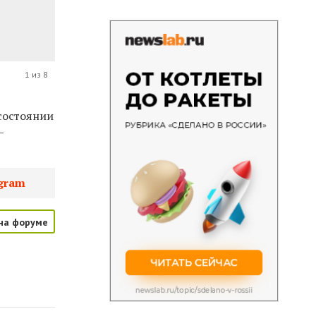
1 из 8
состоянии
—
gram
на форуме