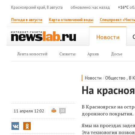
Красноярский край, 8 августа
обновлено: час назад
+16°C
об
Погода в августе
Карта отключений воды
Спецпроект «Чисты
Новости
Лента новостей
Сюжеты
Архив
Досье
/
,
Новости
Общество
В 
На красно
В Красноярске на ост
11 апреля 12:02
10
дорожного покрытия.
Ямы на проездах заде
Эта технология позво