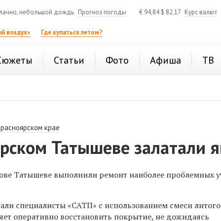
лачно, небольшой дождь
Прогноз погоды
€
94,84
$
82,17
Курс валют
й воздух»
Где купаться летом?
Сюжеты
Статьи
Фото
Афиша
ТВ
Красноярском крае
ярском Татышеве залатали 
рове Татышеве выполнили ремонт наиболее проблемных у
лали специалисты «САТП» с использованием смеси литого
ляет оперативно восстановить покрытие, не дожидаясь