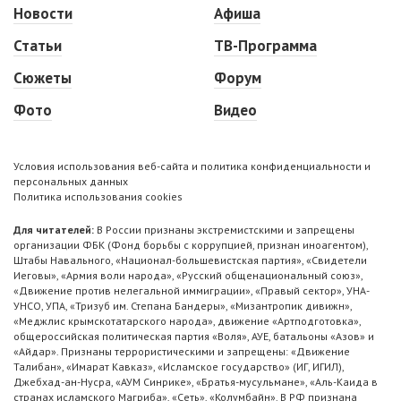
Новости
Афиша
Статьи
ТВ-Программа
Сюжеты
Форум
Фото
Видео
Условия использования веб-сайта и политика конфиденциальности и
персональных данных
Политика использования cookies
Для читателей:
В России признаны экстремистскими и запрещены
организации ФБК (Фонд борьбы с коррупцией, признан иноагентом),
Штабы Навального, «Национал-большевистская партия», «Свидетели
Иеговы», «Армия воли народа», «Русский общенациональный союз»,
«Движение против нелегальной иммиграции», «Правый сектор», УНА-
УНСО, УПА, «Тризуб им. Степана Бандеры», «Мизантропик дивижн»,
«Меджлис крымскотатарского народа», движение «Артподготовка»,
общероссийская политическая партия «Воля», АУЕ, батальоны «Азов» и
«Айдар». Признаны террористическими и запрещены: «Движение
Талибан», «Имарат Кавказ», «Исламское государство» (ИГ, ИГИЛ),
Джебхад-ан-Нусра, «АУМ Синрике», «Братья-мусульмане», «Аль-Каида в
странах исламского Магриба», «Сеть», «Колумбайн». В РФ признана