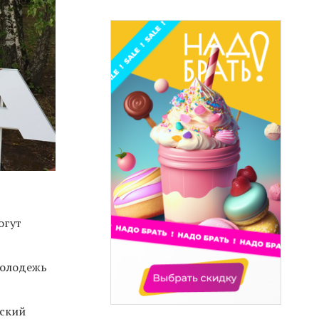
огут
Молодежь
йский