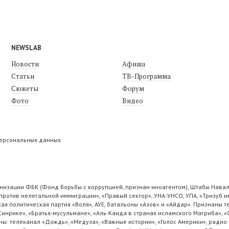
NEWSLAB
Новости
Афиша
Статьи
ТВ-Программа
Сюжеты
Форум
Фото
Видео
персональных данных
низации ФБК (Фонд борьбы с коррупцией, признан иноагентом), Штабы Навал
ротив нелегальной иммиграции», «Правый сектор», УНА-УНСО, УПА, «Тризуб и
ая политическая партия «Воля», АУЕ, батальоны «Азов» и «Айдар». Признаны
 Синрике», «Братья-мусульмане», «Аль-Каида в странах исламского Магриба», 
ы: телеканал «Дождь», «Медуза», «Важные истории», «Голос Америки», радио 