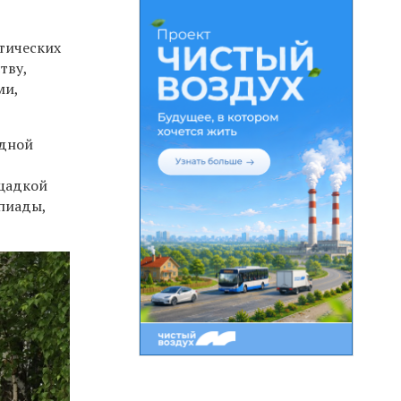
тических
тву,
ми,
одной
ощадкой
пиады,