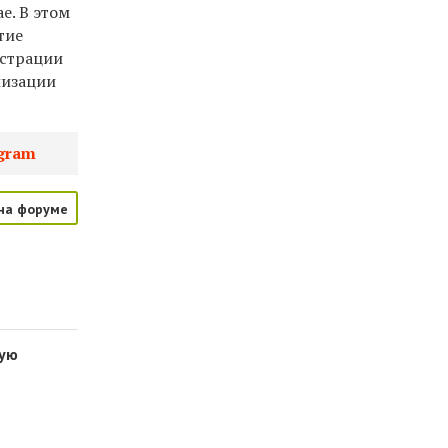
е. В этом
тие
истрации
лизации
gram
на форуме
вую