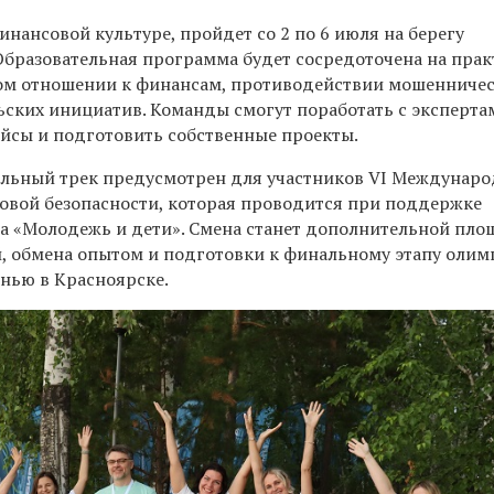
нансовой культуре, пройдет со 2 по 6 июля на берегу
Образовательная программа будет сосредоточена на прак
ном отношении к финансам, противодействии мошенничес
ьских инициатив. Команды смогут поработать с эксперта
ейсы и подготовить собственные проекты.
льный трек предусмотрен для участников VI Междунар
вой безопасности, которая проводится при поддержке
а «Молодежь и дети». Смена станет дополнительной пл
й, обмена опытом и подготовки к финальному этапу олим
енью в Красноярске.