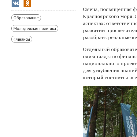
Смена, посвященная фи
Красноярского моря. 
Образование
аспектах: ответствен
Молодежная политика
развитии просветител
разобрать реальные к
Финансы
Отдельный образовате
олимпиады по финансо
национального проект
для углубления знани
который состоится ос