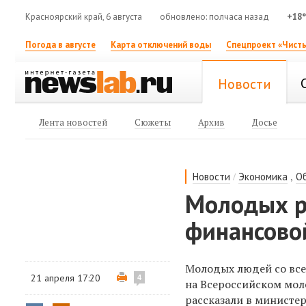
Красноярский край, 6 августа
обновлено: полчаса назад
+18
Погода в августе
Карта отключений воды
Спецпроект «Чисты
Новости
Лента новостей
Сюжеты
Архив
Досье
/
,
Новости
Экономика
О
Молодых р
финансово
Молодых людей со все
21 апреля 17:20
4
на Всероссийском мол
рассказали в министе