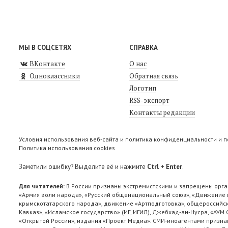
МЫ В СОЦСЕТЯХ
СПРАВКА
ВКонтакте
О нас
Одноклассники
Обратная связь
Логотип
RSS-экспорт
Контакты редакции
Условия использования веб-сайта и политика конфиденциальности и 
Политика использования cookies
Заметили ошибку? Выделите её и нажмите
Ctrl + Enter
.
Для читателей:
В России признаны экстремистскими и запрещены орга
«Армия воли народа», «Русский общенациональный союз», «Движение п
крымскотатарского народа», движение «Артподготовка», общероссийск
Кавказ», «Исламское государство» (ИГ, ИГИЛ), Джебхад-ан-Нусра, «АУМ
«Открытой России», издания «Проект Медиа». СМИ-иноагентами признан