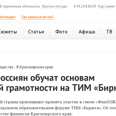
°C
переменная облачность
Прогноз погоды
€
93,19
$
80,93
Курс валют
й воздух»
Где купаться летом?
Сюжеты
Статьи
Фото
Афиша
ТВ
,
бщество
В Красноярском крае
оссиян обучат основам
й грамотности на ТИМ «Бир
й страны приглашают принять участие в смене «ФинЗОЖ
одежном образовательном форуме ТИМ «Бирюса». Об эт
рстве финансов Красноярского края.