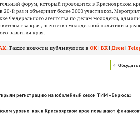
ельный форум, который проводится в Красноярском кра
в 20-й раз и объединит более 3000 участников. Мероприя
ке Федерального агентства по делам молодежи, админ
авительства края, агентства молодежной политики и реа
го развития края.
АХ
. Также новости публикуются в
ОК
|
ВК
|
Дзен
|
Tele
4
Обсудить 
:
открыли регистрацию на юбилейный сезон ТИМ «Бирюса»
йском уровне: как в Красноярском крае повышают финансо