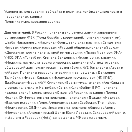
Условия использования веб-сайта и политика конфиденциальности и
персональных данных
Политика использования cookies
Для читателей:
В России признаны экстремистскими и запрещены
организации ФБК (Фонд борьбы с коррупцией, признан иноагентом),
Штабы Навального, «Национал-большевистская партия», «Свидетели
Иеговы», «Армия воли народа», «Русский общенациональный союз»,
«Движение против нелегальной иммиграции», «Правый сектор», УНА-
УНСО, УПА, «Тризуб им. Степана Бандеры», «Мизантропик дивижн»,
«Меджлис крымскотатарского народа», движение «Артподготовка»,
общероссийская политическая партия «Воля», АУЕ, батальоны «Азов» и
«Айдар». Признаны террористическими и запрещены: «Движение
Талибан», «Имарат Кавказ», «Исламское государство» (ИГ, ИГИЛ),
Джебхад-ан-Нусра, «АУМ Синрике», «Братья-мусульмане», «Аль-Каида в
странах исламского Магриба», «Сеть», «Колумбайн». В РФ признана
нежелательной деятельность «Открытой России», издания «Проект
Медиа». СМИ-иноагентами признаны: телеканал «Дождь», «Медуза»,
«Важные истории», «Голос Америки», радио «Свобода», The Insider,
«Медиазона», ОВД-инфо. Иноагентами признаны общество/центр
«Мемориал», «Аналитический Центр Юрия Левады», Сахаровский центр.
Instagram и Facebook (Metа) запрещены в РФ за экстремизм.