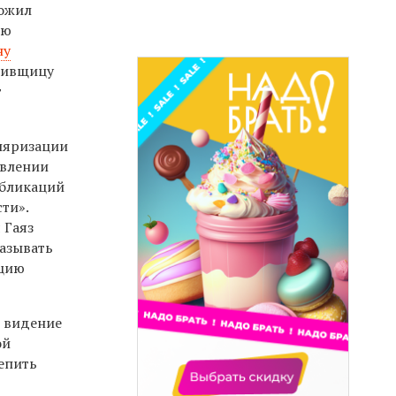
ложил
лю
ну
Ливщицу
т
уляризации
авлении
убликаций
ти».
 Гаяз
казывать
ацию
е видение
ой
епить