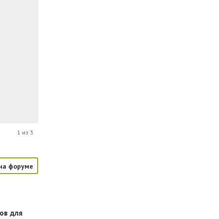
1 из 3
на форуме
ов для