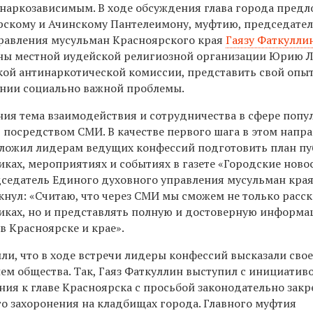
наркозависимым. В ходе обсуждения глава города пред
рскому и Ачинскому Пантелеимону, муфтию, председате
равления мусульман Красноярского края
Гаязу Фаткулли
ны местной иудейской религиозной организации Юрию 
ской антинаркотической комиссии, представить свой опы
нии социально важной проблемы.
ания тема взаимодействия и сотрудничества в сфере поп
 посредством СМИ. В качестве первого шага в этом напр
ложил лидерам ведущих конфессий подготовить план п
ках, мероприятиях и событиях в газете «Городские новос
едатель Единого духовного управления мусульман края
кнул: «Считаю, что через СМИ мы сможем не только расс
иках, но и представлять полную и достоверную информ
в Красноярске и крае».
ли, что в ходе встречи лидеры конфессий высказали сво
ем общества. Так, Гаяз Фаткуллин выступил с инициатив
ия к главе Красноярска с просьбой законодательно закр
о захоронения на кладбищах города. Главного муфтия