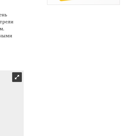
ень
отрели
м.
нными