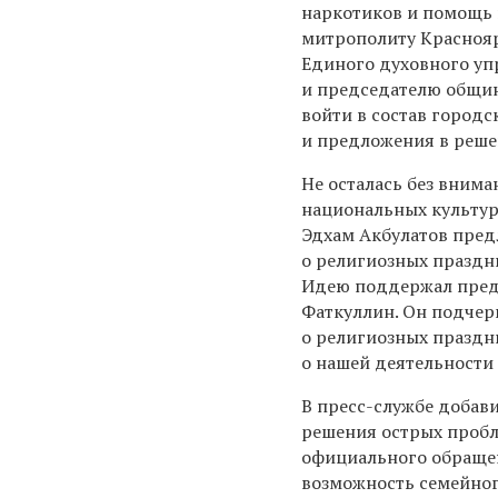
наркотиков и помощь 
митрополиту Красноя
Единого духовного уп
и председателю общи
войти в состав город
и предложения в реше
Не осталась без вним
национальных культур
Эдхам Акбулатов пред
о религиозных праздни
Идею поддержал предс
Фаткуллин. Он подчер
о религиозных праздн
о нашей деятельности 
В пресс-службе добави
решения острых пробл
официального обращен
возможность семейног