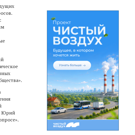
едущих
осов.
:
ым
ые
ий
ическое
язных
бщества».
в
дения
й
» Юрий
опросе».