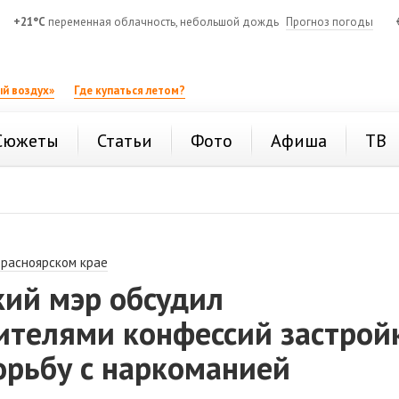
+21°C
переменная облачность, небольшой дождь
Прогноз погоды
й воздух»
Где купаться летом?
Сюжеты
Статьи
Фото
Афиша
ТВ
Красноярском крае
кий мэр обсудил
ителями конфессий застрой
орьбу с наркоманией