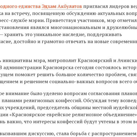
одного единства
Эдхам Акбулатов
пригласил лидеров в
а на встречу, посвященную обсуждению актуальных вопр
есс-службе мэрии. Приветствуя участников, мэр отметил
о становления являлся многонациональным и дружелюбн
 — хранить это уникальное наследие, поддерживать
асие, достойно и грамотно отвечать на новые современн
ь инициативы мэра, митрополит Красноярский и Ачинск
«В администрации Красноярска сегодня состоялось истор
удущем поможет решить большое количество проблем, св
щением и решением социально-важных вопросов всего о
бое внимание было уделено вопросам согласования плано
с планами религиозных конфессий. Обсуждая тему возве
ых учреждений, председатель общины местной иудейско
ции «Красноярское еврейское религиозное объединение
ь важно, что интересы конфессий будут учтены в этом в
вызвавшим дискуссию, стала борьба с распространением