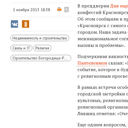
В преддверии
Дня нар
1 ноября 2013 18:38
6
конфессий Красноярск
Об этом сообщили в пр
«Красноярск с самог
городом. Наша задача
Недвижимость и строительство
межнациональное согл
вызовы и проблемы».
Связь и IT
Религия
Подчеркивая важност
Строительство Богородице-Рождественского собора на Стрелке в Красноярске
Пантелеимон
сказал: 
событие, которое в б
с религиозным просве
В рамках встречи осо
городской застройки 
культовых, религиозн
религиозной организа
Лившиц отметил: «Очен
Еще одним вопросом, 