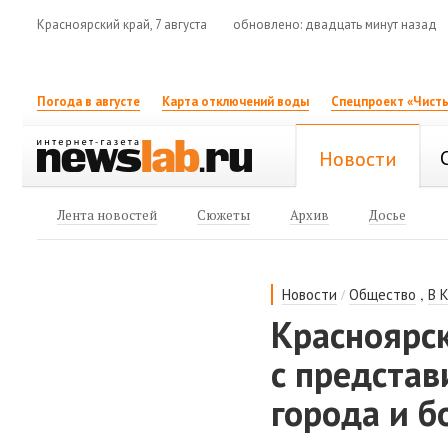
Красноярский край, 7 августа
обновлено: двадцать минут назад
Погода в августе
Карта отключений воды
Спецпроект «Чисты
Новости
Лента новостей
Сюжеты
Архив
Досье
/
,
Новости
Общество
В 
Красноярс
с представ
города и б