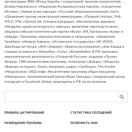
организации ФБК (Фонд борьбы с коррупцией, признан иноагентом),
Штабы Навального, «Национал-большевистская партия», «Свидетели
Иеговы», «Армия воли народа», «Русский общенациональный союз»,
«Движение против нелегальной иммиграции», «Правый сектор», УНА-
УНСО, УПА, «Тризуб им. Степана Бандеры», «Мизантропик дивижн»,
«Меджлис крымскотатарского народа», движение «Артподготовка»,
общероссийская политическая партия «Воля», АУЕ, батальоны «Азов» и
«Айдар». Признаны террористическими и запрещены: «Движение
Талибан», «Имарат Кавказ», «Исламское государство» (ИГ, ИГИЛ),
Джебхад-ан-Нусра, «АУМ Синрике», «Братья-мусульмане», «Аль-Каида в
странах исламского Магриба», «Сеть», «Колумбайн». В РФ признана
нежелательной деятельность «Открытой России», издания «Проект
Медиа». СМИ-иноагентами признаны: телеканал «Дождь», «Медуза»,
«Важные истории», «Голос Америки», радио «Свобода», The Insider,
«Медиазона», ОВД-инфо. Иноагентами признаны общество/центр
«Мемориал», «Аналитический Центр Юрия Левады», Сахаровский центр.
Instagram и Facebook (Metа) запрещены в РФ за экстремизм.
ПРАВИЛА ЦИТИРОВАНИЯ
СТАТИСТИКА ПОСЕЩЕНИЙ
РАЗМЕЩЕНИЕ РЕКЛАМЫ
ПОЗВОНИТЬ НАМ