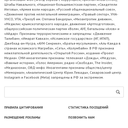
Штабы Навального, «Национал-большевистская партия», «Свидетели
Иеговы», «Армия воли народа», «Русский общенациональный союз»,
«Движение против нелегальной иммиграции», «Правый сектор», УНА-
УНСО, УПА, «Тризуб им. Степана Бандеры», «Мизантропик дивижн»,
«Меджлис крымскотатарского народа», движение «Артподготовка»,
общероссийская политическая партия «Воля», АУЕ, батальоны «Азов» и
«Айдар». Признаны террористическими и запрещены: «Движение
Талибан», «Имарат Кавказ», «Исламское государство» (ИГ, ИГИЛ),
Джебхад-ан-Нусра, «АУМ Синрике», «Братья-мусульмане», «Аль-Каида в
странах исламского Магриба», «Сеть», «Колумбайн». В РФ признана
нежелательной деятельность «Открытой России», издания «Проект
Медиа». СМИ-иноагентами признаны: телеканал «Дождь», «Медуза»,
«Важные истории», «Голос Америки», радио «Свобода», The Insider,
«Медиазона», ОВД-инфо. Иноагентами признаны общество/центр
«Мемориал», «Аналитический Центр Юрия Левады», Сахаровский центр.
Instagram и Facebook (Metа) запрещены в РФ за экстремизм.
ПРАВИЛА ЦИТИРОВАНИЯ
СТАТИСТИКА ПОСЕЩЕНИЙ
РАЗМЕЩЕНИЕ РЕКЛАМЫ
ПОЗВОНИТЬ НАМ