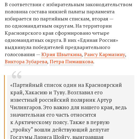
В соответствии с избирательным законодательством
половина состава нижней палаты парламента
избирается по партийным спискам, вторая —
по одномандатным округам. На территории
Красноярского края сформировано четыре
одномандатных округа. В них «Единая Россия»
выдвинула победителей предварительного
голосования —
Юрия Швыткина
,
Раису Кармазину
,
Виктора Зубарева
,
Петра Пимашкова
.
«
Партийный список один на Красноярский
край, Хакасию и Туву. Возглавил его
известный российский полярник
Артур
Чилингаров. Это важно для нашего края, ведь
значительная его часть относится
к Арктическому поясу. Также в первую
„тройку“ вошли действующий депутат
Госдумы Лариса Шойгу, выигравшая