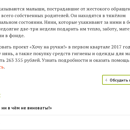
казываются малыши, пострадавшие от жестокого обраще
 всего собственных родителей.
Он н
аходя
тся
в тяжёлом
альном состоянии. Няни, которые ухаживают за ними в б
недолгие две-три недели подарить им тепло, заботу, мат
ли в фонде.
овать проект «Хочу на ручки!» в первом квартале 2017 го
у нянь, а также покупку средств гигиены и одежды для м
ать 263 355 рублей. Узнать подробности и оказать помощь
сь
.
4
Обсудить 
:
 ни в чём не виноваты!»
х