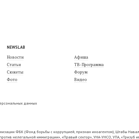
NEWSLAB
Новости
Афиша
Статьи
ТВ-Программа
Сюжеты
Форум
Фото
Видео
персональных данных
низации ФБК (Фонд борьбы с коррупцией, признан иноагентом), Штабы Навал
ротив нелегальной иммиграции», «Правый сектор», УНА-УНСО, УПА, «Тризуб и