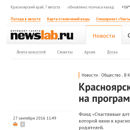
Красноярский край, 7 августа
обновлено: полчаса назад
+16°
Погода в августе
Карта отключений воды
Спецпроект «Чисты
Новости
Лента новостей
Сюжеты
Архив
Досье
/
,
Новости
Общество
В 
Красноярс
на програ
Фонд «Счастливые дети
27 сентября 2016 11:49
которой няни в красн
4
родителей.