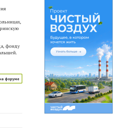
ния
ольницах,
еринскую
да, фонду
алышей.
на форуме