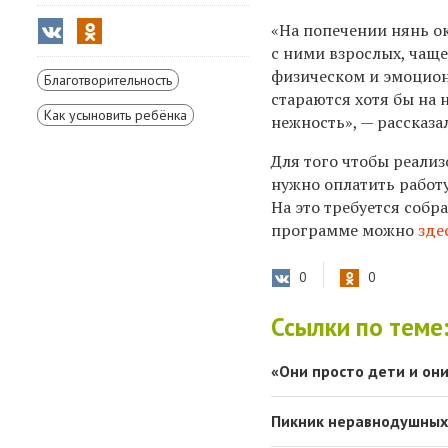
«
На попечении нянь о
с ними взрослых, чаще
физическом и эмоцион
Благотворительность
стараются хотя бы на 
Как усыновить ребёнка
нежность», —
рассказа
Для того ч
тобы реализ
нужно оплатить работ
На это требуется собр
программе можно
зде
0
0
Ссылки по теме
«Они просто дети и они
Пикник неравнодушны