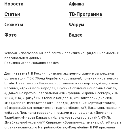
Новости
Афиша
Статьи
ТВ-Программа
Сюжеты
Форум
Фото
Видео
Условия использования веб-сайта и политика конфиденциальности и
персональных данных
Политика использования cookies
Для читателей:
В России признаны экстремистскими и запрещены
организации ФБК (Фонд борьбы с коррупцией, признан иноагентом),
Штабы Навального, «Национал-большевистская партия», «Свидетели
Иеговы», «Армия воли народа», «Русский общенациональный союз»,
«Движение против нелегальной иммиграции», «Правый сектор», УНА-
УНСО, УПА, «Тризуб им. Степана Бандеры», «Мизантропик дивижн»,
«Меджлис крымскотатарского народа», движение «Артподготовка»,
общероссийская политическая партия «Воля», АУЕ, батальоны «Азов» и
«Айдар». Признаны террористическими и запрещены: «Движение
Талибан», «Имарат Кавказ», «Исламское государство» (ИГ, ИГИЛ),
Джебхад-ан-Нусра, «АУМ Синрике», «Братья-мусульмане», «Аль-Каида в
странах исламского Магриба», «Сеть», «Колумбайн». В РФ признана