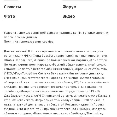
Сюжеты
Форум
Фото
Видео
Условия использования веб-сайта и политика конфиденциальности и
персональных данных
Политика использования cookies
Для читателей:
В России признаны экстремистскими и запрещены
организации ФБК (Фонд борьбы с коррупцией, признан иноагентом),
Штабы Навального, «Национал-большевистская партия», «Свидетели
Иеговы», «Армия воли народа», «Русский общенациональный союз»,
«Движение против нелегальной иммиграции», «Правый сектор», УНА-
УНСО, УПА, «Тризуб им. Степана Бандеры», «Мизантропик дивижн»,
«Меджлис крымскотатарского народа», движение «Артподготовка»,
общероссийская политическая партия «Воля», АУЕ, батальоны «Азов» и
«Айдар». Признаны террористическими и запрещены: «Движение
Талибан», «Имарат Кавказ», «Исламское государство» (ИГ, ИГИЛ),
Джебхад-ан-Нусра, «АУМ Синрике», «Братья-мусульмане», «Аль-Каида в
странах исламского Магриба», «Сеть», «Колумбайн». В РФ признана
нежелательной деятельность «Открытой России», издания «Проект
Медиа». СМИ-иноагентами признаны: телеканал «Дождь», «Медуза»,
«Важные истории», «Голос Америки», радио «Свобода», The Insider,