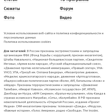
Сюжеты
Форум
Фото
Видео
Условия использования веб-сайта и политика конфиденциальности и
персональных данных
Политика использования cookies
Для читателей:
В России признаны экстремистскими и запрещены
организации ФБК (Фонд борьбы с коррупцией, признан иноагентом),
Штабы Навального, «Национал-большевистская партия», «Свидетели
Иеговы», «Армия воли народа», «Русский общенациональный союз»,
«Движение против нелегальной иммиграции», «Правый сектор», УНА-
УНСО, УПА, «Тризуб им. Степана Бандеры», «Мизантропик дивижн»,
«Меджлис крымскотатарского народа», движение «Артподготовка»,
общероссийская политическая партия «Воля», АУЕ, батальоны «Азов» и
«Айдар». Признаны террористическими и запрещены: «Движение
Талибан», «Имарат Кавказ», «Исламское государство» (ИГ, ИГИЛ),
Джебхад-ан-Нусра, «АУМ Синрике», «Братья-мусульмане», «Аль-Каида в
странах исламского Магриба», «Сеть», «Колумбайн». В РФ признана
нежелательной деятельность «Открытой России», издания «Проект
Медиа». СМИ-иноагентами признаны: телеканал «Дождь», «Медуза»,
«Важные истории», «Голос Америки», радио «Свобода», The Insider,