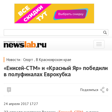
Показат
меню
/
,
Новости
Спорт
В Красноярском крае
«Енисей-СТМ» и «Красный Яр» победили
в полуфиналах Еврокубка
Поделиться
0
0
24 апреля 2017 17:27
22 апреля чемпион России «
Енисей-СТМ
» и вице-