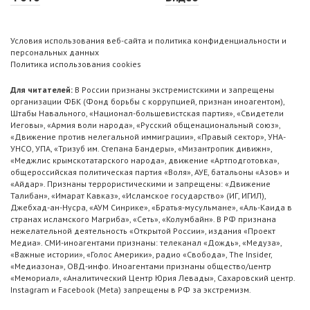
Условия использования веб-сайта и политика конфиденциальности и
персональных данных
Политика использования cookies
Для читателей:
В России признаны экстремистскими и запрещены
организации ФБК (Фонд борьбы с коррупцией, признан иноагентом),
Штабы Навального, «Национал-большевистская партия», «Свидетели
Иеговы», «Армия воли народа», «Русский общенациональный союз»,
«Движение против нелегальной иммиграции», «Правый сектор», УНА-
УНСО, УПА, «Тризуб им. Степана Бандеры», «Мизантропик дивижн»,
«Меджлис крымскотатарского народа», движение «Артподготовка»,
общероссийская политическая партия «Воля», АУЕ, батальоны «Азов» и
«Айдар». Признаны террористическими и запрещены: «Движение
Талибан», «Имарат Кавказ», «Исламское государство» (ИГ, ИГИЛ),
Джебхад-ан-Нусра, «АУМ Синрике», «Братья-мусульмане», «Аль-Каида в
странах исламского Магриба», «Сеть», «Колумбайн». В РФ признана
нежелательной деятельность «Открытой России», издания «Проект
Медиа». СМИ-иноагентами признаны: телеканал «Дождь», «Медуза»,
«Важные истории», «Голос Америки», радио «Свобода», The Insider,
«Медиазона», ОВД-инфо. Иноагентами признаны общество/центр
«Мемориал», «Аналитический Центр Юрия Левады», Сахаровский центр.
Instagram и Facebook (Metа) запрещены в РФ за экстремизм.