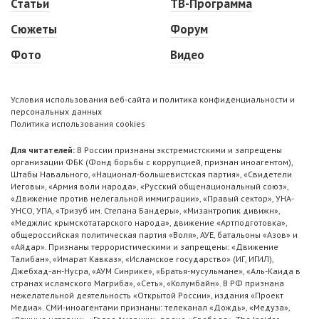
Статьи
ТВ-Программа
Сюжеты
Форум
Фото
Видео
Условия использования веб-сайта и политика конфиденциальности и
персональных данных
Политика использования cookies
Для читателей:
В России признаны экстремистскими и запрещены
организации ФБК (Фонд борьбы с коррупцией, признан иноагентом),
Штабы Навального, «Национал-большевистская партия», «Свидетели
Иеговы», «Армия воли народа», «Русский общенациональный союз»,
«Движение против нелегальной иммиграции», «Правый сектор», УНА-
УНСО, УПА, «Тризуб им. Степана Бандеры», «Мизантропик дивижн»,
«Меджлис крымскотатарского народа», движение «Артподготовка»,
общероссийская политическая партия «Воля», АУЕ, батальоны «Азов» и
«Айдар». Признаны террористическими и запрещены: «Движение
Талибан», «Имарат Кавказ», «Исламское государство» (ИГ, ИГИЛ),
Джебхад-ан-Нусра, «АУМ Синрике», «Братья-мусульмане», «Аль-Каида в
странах исламского Магриба», «Сеть», «Колумбайн». В РФ признана
нежелательной деятельность «Открытой России», издания «Проект
Медиа». СМИ-иноагентами признаны: телеканал «Дождь», «Медуза»,