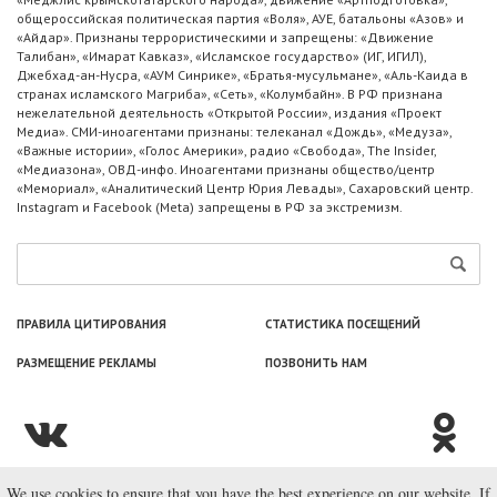
общероссийская политическая партия «Воля», АУЕ, батальоны «Азов» и
«Айдар». Признаны террористическими и запрещены: «Движение
Талибан», «Имарат Кавказ», «Исламское государство» (ИГ, ИГИЛ),
Джебхад-ан-Нусра, «АУМ Синрике», «Братья-мусульмане», «Аль-Каида в
странах исламского Магриба», «Сеть», «Колумбайн». В РФ признана
нежелательной деятельность «Открытой России», издания «Проект
Медиа». СМИ-иноагентами признаны: телеканал «Дождь», «Медуза»,
«Важные истории», «Голос Америки», радио «Свобода», The Insider,
«Медиазона», ОВД-инфо. Иноагентами признаны общество/центр
«Мемориал», «Аналитический Центр Юрия Левады», Сахаровский центр.
Instagram и Facebook (Metа) запрещены в РФ за экстремизм.
ПРАВИЛА ЦИТИРОВАНИЯ
СТАТИСТИКА ПОСЕЩЕНИЙ
РАЗМЕЩЕНИЕ РЕКЛАМЫ
ПОЗВОНИТЬ НАМ
We use cookies to ensure that you have the best experience on our website. If
© ООО «Лаборатория Новоcтей», 2003—2026.