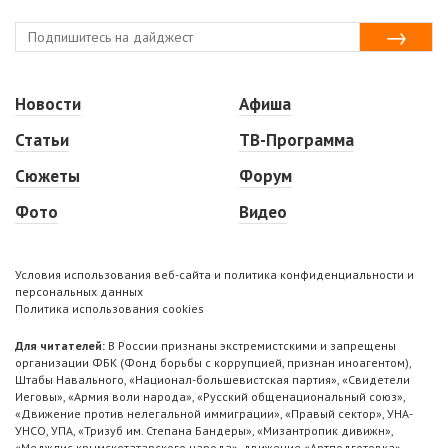
Новости
Афиша
Статьи
ТВ-Программа
Сюжеты
Форум
Фото
Видео
Условия использования веб-сайта и политика конфиденциальности и
персональных данных
Политика использования cookies
Для читателей:
В России признаны экстремистскими и запрещены
организации ФБК (Фонд борьбы с коррупцией, признан иноагентом),
Штабы Навального, «Национал-большевистская партия», «Свидетели
Иеговы», «Армия воли народа», «Русский общенациональный союз»,
«Движение против нелегальной иммиграции», «Правый сектор», УНА-
УНСО, УПА, «Тризуб им. Степана Бандеры», «Мизантропик дивижн»,
«Меджлис крымскотатарского народа», движение «Артподготовка»,