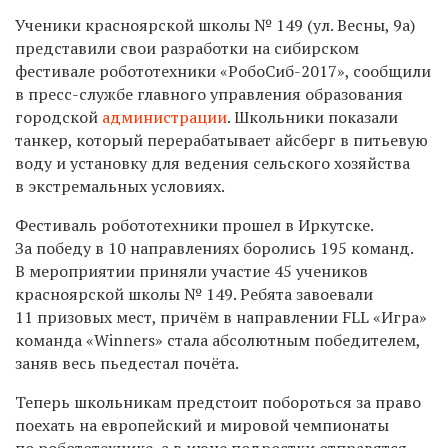
Ученики красноярской школы № 149 (ул. Весны, 9а)
представили свои разработки на сибирском
фестивале робототехники «РобоСиб-2017», сообщили
в пресс-службе главного управления образования
городской
администрации
. Школьники показали
танкер, который перерабатывает айсберг в питьевую
воду и установку для ведения сельского хозяйства
в экстремальных условиях.
Фестиваль робототехники прошел в Иркутске.
За победу в 10 направлениях боролись 195 команд.
В мероприятии приняли участие 45 учеников
красноярской школы № 149. Ребята завоевали
11 призовых мест, причём в направлении FLL «Игра»
команда «Winners» стала абсолютным победителем,
заняв весь пьедестал почёта.
Теперь школьникам предстоит побороться за право
поехать на европейский и мировой чемпионаты
по робототехнике, а в июне подростки отправятся