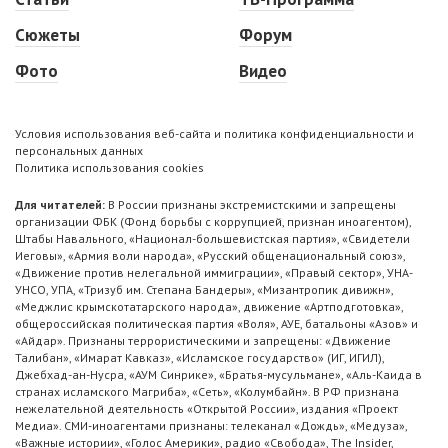
Сюжеты
Форум
Фото
Видео
Условия использования веб-сайта и политика конфиденциальности и
персональных данных
Политика использования cookies
Для читателей:
В России признаны экстремистскими и запрещены
организации ФБК (Фонд борьбы с коррупцией, признан иноагентом),
Штабы Навального, «Национал-большевистская партия», «Свидетели
Иеговы», «Армия воли народа», «Русский общенациональный союз»,
«Движение против нелегальной иммиграции», «Правый сектор», УНА-
УНСО, УПА, «Тризуб им. Степана Бандеры», «Мизантропик дивижн»,
«Меджлис крымскотатарского народа», движение «Артподготовка»,
общероссийская политическая партия «Воля», АУЕ, батальоны «Азов» и
«Айдар». Признаны террористическими и запрещены: «Движение
Талибан», «Имарат Кавказ», «Исламское государство» (ИГ, ИГИЛ),
Джебхад-ан-Нусра, «АУМ Синрике», «Братья-мусульмане», «Аль-Каида в
странах исламского Магриба», «Сеть», «Колумбайн». В РФ признана
нежелательной деятельность «Открытой России», издания «Проект
Медиа». СМИ-иноагентами признаны: телеканал «Дождь», «Медуза»,
«Важные истории», «Голос Америки», радио «Свобода», The Insider,