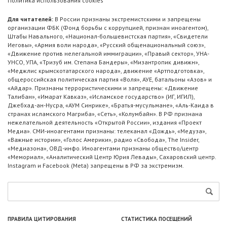
Политика использования cookies
Для читателей:
В России признаны экстремистскими и запрещены
организации ФБК (Фонд борьбы с коррупцией, признан иноагентом),
Штабы Навального, «Национал-большевистская партия», «Свидетели
Иеговы», «Армия воли народа», «Русский общенациональный союз»,
«Движение против нелегальной иммиграции», «Правый сектор», УНА-
УНСО, УПА, «Тризуб им. Степана Бандеры», «Мизантропик дивижн»,
«Меджлис крымскотатарского народа», движение «Артподготовка»,
общероссийская политическая партия «Воля», АУЕ, батальоны «Азов» и
«Айдар». Признаны террористическими и запрещены: «Движение
Талибан», «Имарат Кавказ», «Исламское государство» (ИГ, ИГИЛ),
Джебхад-ан-Нусра, «АУМ Синрике», «Братья-мусульмане», «Аль-Каида в
странах исламского Магриба», «Сеть», «Колумбайн». В РФ признана
нежелательной деятельность «Открытой России», издания «Проект
Медиа». СМИ-иноагентами признаны: телеканал «Дождь», «Медуза»,
«Важные истории», «Голос Америки», радио «Свобода», The Insider,
«Медиазона», ОВД-инфо. Иноагентами признаны общество/центр
«Мемориал», «Аналитический Центр Юрия Левады», Сахаровский центр.
Instagram и Facebook (Metа) запрещены в РФ за экстремизм.
ПРАВИЛА ЦИТИРОВАНИЯ
СТАТИСТИКА ПОСЕЩЕНИЙ