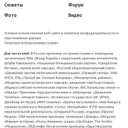
Сюжеты
Форум
Фото
Видео
Условия использования веб-сайта и политика конфиденциальности и
персональных данных
Политика использования cookies
Для читателей:
В России признаны экстремистскими и запрещены
организации ФБК (Фонд борьбы с коррупцией, признан иноагентом),
Штабы Навального, «Национал-большевистская партия», «Свидетели
Иеговы», «Армия воли народа», «Русский общенациональный союз»,
«Движение против нелегальной иммиграции», «Правый сектор», УНА-
УНСО, УПА, «Тризуб им. Степана Бандеры», «Мизантропик дивижн»,
«Меджлис крымскотатарского народа», движение «Артподготовка»,
общероссийская политическая партия «Воля», АУЕ, батальоны «Азов» и
«Айдар». Признаны террористическими и запрещены: «Движение
Талибан», «Имарат Кавказ», «Исламское государство» (ИГ, ИГИЛ),
Джебхад-ан-Нусра, «АУМ Синрике», «Братья-мусульмане», «Аль-Каида в
странах исламского Магриба», «Сеть», «Колумбайн». В РФ признана
нежелательной деятельность «Открытой России», издания «Проект
Медиа». СМИ-иноагентами признаны: телеканал «Дождь», «Медуза»,
«Важные истории», «Голос Америки», радио «Свобода», The Insider,
«Медиазона», ОВД-инфо. Иноагентами признаны общество/центр